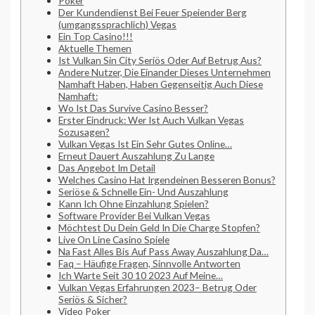
Poker
Der Kundendienst Bei Feuer Speiender Berg
(umgangssprachlich) Vegas
Ein Top Casino!!!
Aktuelle Themen
Ist Vulkan Sin City Seriös Oder Auf Betrug Aus?
Andere Nutzer, Die Einander Dieses Unternehmen
Namhaft Haben, Haben Gegenseitig Auch Diese
Namhaft:
Wo Ist Das Survive Casino Besser?
Erster Eindruck: Wer Ist Auch Vulkan Vegas
Sozusagen?
Vulkan Vegas Ist Ein Sehr Gutes Online…
Erneut Dauert Auszahlung Zu Lange
Das Angebot Im Detail
Welches Casino Hat Irgendeinen Besseren Bonus?
Seriöse & Schnelle Ein- Und Auszahlung
Kann Ich Ohne Einzahlung Spielen?
Software Provider Bei Vulkan Vegas
Möchtest Du Dein Geld In Die Charge Stopfen?
Live On Line Casino Spiele
Na Fast Alles Bis Auf Pass Away Auszahlung Da…
Faq – Häufige Fragen, Sinnvolle Antworten
Ich Warte Seit 30 10 2023 Auf Meine…
Vulkan Vegas Erfahrungen 2023– Betrug Oder
Seriös & Sicher?
Video Poker