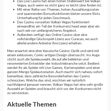
Das Live Casino hat einen hohen Stellenwert bei Vulkan
Vegas, auch wenn es nicht ganz so leicht über finden ist.
Mit einer Reihe von Themen, hohen Auszahlungsraten
und spannenden Bonusfunktionen bieten unsere Slots
Unterhaltung für jeden Geschmack.
Das Casino vonseiten Vulkan Vegas funktioniert
einwandfrei, ein Teil der Konkurrenz head wear aber ein
nach wie vor umfangreicheres Angebot.
Außerdem verfügt das Online Casino über eine
vollständige Glücksspiel-Lizenz aus Curacao, wo auch
allerlei andere Anbieter ihre Lizenz erhalten.
Man erwartet eine eher klassische Casino-Optik und wird mit
einem exklusiven, Comic-artigen Design überrascht. Ins Auge
sticht auch die Spielauswahl, die auf alle beliebten und
renommierten Entwickler der Industriebranche setzt. Bedient
werdet ihr als Spieler mit Live-Games, Kartenspielen und einer
ganzen Menge Spielautomaten. Auch macht sich nahezu sofort
bemerkbar, dass zahlreiche Besonderheiten das Casino
schmücken. Welche das sind, möchten wir natürlich
nachfolgend genauer nennen. Vulkan Vegas hat eine sehr große
Auswahl an Spielen und braucht sich vor der Konkurrenz nicht
zu verstecken.
Aktuelle Themen