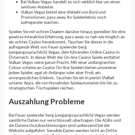
Bei Vulkan Vegas handelt es sich wirklich klar um einen
seriösen Anbieter.
Vulkan Vegas bietet eine Vielzahl von Boni und
Promotionen, pass away Ihr Spielerlebnis noch
aufregender machen.
Spielen Sie mit echten Dealern darüber hinaus genießen Sie eine
gewisse interaktive Erfahrung, pass away so nah wie möglich an
ein echtes Casino herankommt. Tauchen Sie dieses in die
aufregende Welt von Feuer speiender berg
(umgangssprachlich) Vegas, dem führenden Online Casino in
Österreich. In dieser Welt der On-line Casino Spiele entfaltet
Vulkan Vegas seine ganze Pracht. Mit einer umfangreichen
Colour scheme an Casino On-line Spielen bieten unsereiner
jedem Spieler, egal ob Anfänger oder aber Profi, ein
unvergessliches Erlebnis. Tauchen Sie ein in perish Vielfalt
unserer Apps, die von fesselnden Spielautomaten bis hin zu
strategischen Tischspielen reichen.
Auszahlung Probleme
Bei Feuer speiender berg (umgangssprachlich) Vegas werden
sämtliche Daten nur verschlüsselt übertragen. Die AGBs und
die Datenschutzbestimmungen sind umfassend bei der
Website aufgeführt. Sensible Daten werden nicht an Dritte