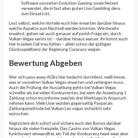
Software vonseiten Evolution Gaming sowie Netent
verwendet, die in fast allen guten Live Gambling dens
zum Einsatz ist.
Lest selbst, welche Vorteile euch hier erwarten darüber hinaus
welche Aspekte zum Nachteil werden könnten. Wie bereits
erwähnt, gehen wir auch genauer auf perish Frage ein, durch
Vulkan Vegas seriös ist – darüber hinaus warum. Ihr könnt euch
hier in jedem Fall treu fühlen – allein schon der gültigen
Glücksspiellizenz der Regierung Curacaos wegen.
Bewertung Abgeben
Wer sich pass away AGBs hier bedacht durchliest, weiß immer,
was er vonseiten Vulkan Vegas erwarten und verlangen muss.
Auch die Prüfung der Auszahlung gehts bei Vulkan Vegas
schneller als bei vielen Konkurrenten, bei wem die Anweisung 1
Zahlung schon inconforme zwei bis drei Werktage in Anspruch
nehmen kann. Viele User würden gegenseitig Paypal als
Zahlungsmethode bei Vulkan Las vegas sicherlich sehr
wünschen.
Registriere dich sofort und sichere euch den Bonus darüber
hinaus die vielen Freispiele. Das Casino von Vulkan Vegas
funktioniert einwandfrei, ein Teil der Konkurrenz head wear aber