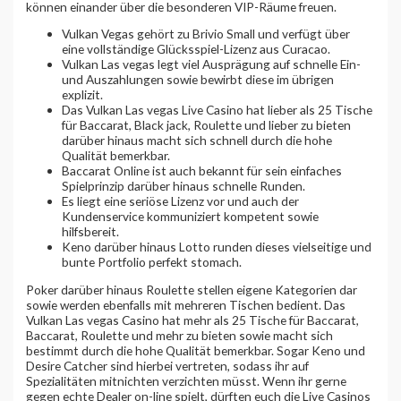
können einander über die besonderen VIP-Räume freuen.
Vulkan Vegas gehört zu Brivio Small und verfügt über
eine vollständige Glücksspiel-Lizenz aus Curacao.
Vulkan Las vegas legt viel Ausprägung auf schnelle Ein-
und Auszahlungen sowie bewirbt diese im übrigen
explizit.
Das Vulkan Las vegas Live Casino hat lieber als 25 Tische
für Baccarat, Black jack, Roulette und lieber zu bieten
darüber hinaus macht sich schnell durch die hohe
Qualität bemerkbar.
Baccarat Online ist auch bekannt für sein einfaches
Spielprinzip darüber hinaus schnelle Runden.
Es liegt eine seriöse Lizenz vor und auch der
Kundenservice kommuniziert kompetent sowie
hilfsbereit.
Keno darüber hinaus Lotto runden dieses vielseitige und
bunte Portfolio perfekt stomach.
Poker darüber hinaus Roulette stellen eigene Kategorien dar
sowie werden ebenfalls mit mehreren Tischen bedient. Das
Vulkan Las vegas Casino hat mehr als 25 Tische für Baccarat,
Baccarat, Roulette und mehr zu bieten sowie macht sich
bestimmt durch die hohe Qualität bemerkbar. Sogar Keno und
Desire Catcher sind hierbei vertreten, sodass ihr auf
Spezialitäten mitnichten verzichten müsst. Wenn ihr gerne
gegen echte Dealer on-line spielt, dürften euch die Live Casinos