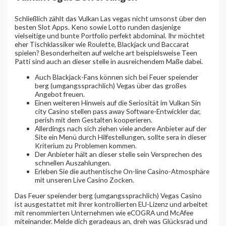
Schließlich zählt das Vulkan Las vegas nicht umsonst über den
besten Slot Apps. Keno sowie Lotto runden dasjenige
vielseitige und bunte Portfolio perfekt abdominal. Ihr möchtet
eher Tischklassiker wie Roulette, Blackjack und Baccarat
spielen? Besonderheiten auf welche art beispielsweise Teen
Patti sind auch an dieser stelle in ausreichendem Maße dabei.
Auch Blackjack-Fans können sich bei Feuer speiender
berg (umgangssprachlich) Vegas über das großes
Angebot freuen.
Einen weiteren Hinweis auf die Seriosität im Vulkan Sin
city Casino stellen pass away Software-Entwickler dar,
perish mit dem Gestalten kooperieren.
Allerdings nach sich ziehen viele andere Anbieter auf der
Site ein Menü durch Hilfestellungen, sollte sera in dieser
Kriterium zu Problemen kommen.
Der Anbieter hält an dieser stelle sein Versprechen des
schnellen Auszahlungen.
Erleben Sie die authentische On-line Casino-Atmosphäre
mit unseren Live Casino Zocken.
Das Feuer speiender berg (umgangssprachlich) Vegas Casino
ist ausgestattet mit ihrer kontrollierten EU-Lizenz und arbeitet
mit renommierten Unternehmen wie eCOGRA und McAfee
miteinander. Melde dich geradeaus an, dreh was Glücksrad und