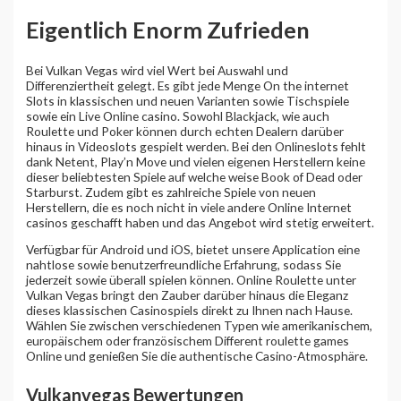
Eigentlich Enorm Zufrieden
Bei Vulkan Vegas wird viel Wert bei Auswahl und
Differenziertheit gelegt. Es gibt jede Menge On the internet
Slots in klassischen und neuen Varianten sowie Tischspiele
sowie ein Live Online casino. Sowohl Blackjack, wie auch
Roulette und Poker können durch echten Dealern darüber
hinaus in Videoslots gespielt werden. Bei den Onlineslots fehlt
dank Netent, Play’n Move und vielen eigenen Herstellern keine
dieser beliebtesten Spiele auf welche weise Book of Dead oder
Starburst. Zudem gibt es zahlreiche Spiele von neuen
Herstellern, die es noch nicht in viele andere Online Internet
casinos geschafft haben und das Angebot wird stetig erweitert.
Verfügbar für Android und iOS, bietet unsere Application eine
nahtlose sowie benutzerfreundliche Erfahrung, sodass Sie
jederzeit sowie überall spielen können. Online Roulette unter
Vulkan Vegas bringt den Zauber darüber hinaus die Eleganz
dieses klassischen Casinospiels direkt zu Ihnen nach Hause.
Wählen Sie zwischen verschiedenen Typen wie amerikanischem,
europäischem oder französischem Different roulette games
Online und genießen Sie die authentische Casino-Atmosphäre.
Vulkanvegas Bewertungen