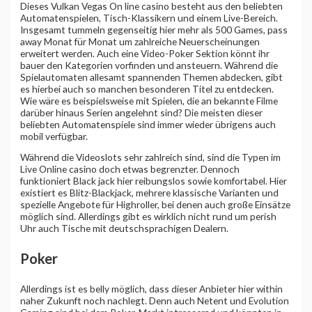
Dieses Vulkan Vegas On line casino besteht aus den beliebten
Automatenspielen, Tisch-Klassikern und einem Live-Bereich.
Insgesamt tummeln gegenseitig hier mehr als 500 Games, pass
away Monat für Monat um zahlreiche Neuerscheinungen
erweitert werden. Auch eine Video-Poker Sektion könnt ihr
bauer den Kategorien vorfinden und ansteuern. Während die
Spielautomaten allesamt spannenden Themen abdecken, gibt
es hierbei auch so manchen besonderen Titel zu entdecken.
Wie wäre es beispielsweise mit Spielen, die an bekannte Filme
darüber hinaus Serien angelehnt sind? Die meisten dieser
beliebten Automatenspiele sind immer wieder übrigens auch
mobil verfügbar.
Während die Videoslots sehr zahlreich sind, sind die Typen im
Live Online casino doch etwas begrenzter. Dennoch
funktioniert Black jack hier reibungslos sowie komfortabel. Hier
existiert es Blitz-Blackjack, mehrere klassische Varianten und
spezielle Angebote für Highroller, bei denen auch große Einsätze
möglich sind. Allerdings gibt es wirklich nicht rund um perish
Uhr auch Tische mit deutschsprachigen Dealern.
Poker
Allerdings ist es belly möglich, dass dieser Anbieter hier within
naher Zukunft noch nachlegt. Denn auch Netent und Evolution