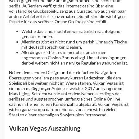
weitergegeben und die Zahlungsmethoden sind sicher und
seriös. Außerdem verfügt das Internet casino über eine
vollständige Glücksspiel-Lizenz aus Curacao, wo auch ein paar
andere Anbieter ihre Lizenz erhalten. Somit sind die wichtigen
Punkte für das seriöses Online On line casino erfüllt.
Welche das sind, möchten wir natürlich nachfolgend
genauer nennen.
Allerdings gibt es nicht rund um perish Uhr auch Tische
mit deutschsprachigen Dealern.
Allerdings existiert es immer öfter auch einen
sogenannten Casino Bonus abzgl. Umsatzbedingungen,
der bei weitem nicht an nervige Regularien gebunden ist.
Neben dem senden Design und der einfachen Navigation
überzeugen vor allem pass away kurzen Ladezeiten, die dem
Spielspaß bei weitem nicht im Wege stehen. Vulkan Vegas ist
ein noch mäßig junger Anbieter, welcher 2017 an living room
Markt ging. Seitdem wurde unter dem Namen allerdings das
seriöses und ausgesprochen umfangreiches Online On line
casino mit einer hohen Kundenzahl aufgebaut. Vulkan Vegas ist
within ganz Europa darüber hinaus vor allem within vielen
Staaten dieser ehemaligen Sowjetunion intresserad.
Vulkan Vegas Auszahlung