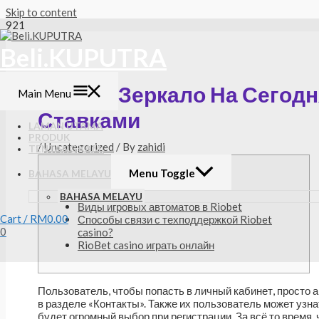
Skip to content
Beli.KUPUTRA
Риобет Зеркало На Сегод
Main Menu
Ставками
LAMAN UTAMA
PRODUK
/
Uncategorized
/ By
zahidi
TENTANG KAMI
Menu Toggle
BAHASA MELAYU
Content
BAHASA MELAYU
Виды игровых автоматов в Riobet
Cart
/
RM
0.00
Способы связи с техподдержкой Riobet
0
casino?
RioBet casino играть онлайн
Пользователь, чтобы попасть в личный кабинет, просто 
в разделе «Контакты». Также их пользователь может узнат
будет огромный выбор при регистрации. За всё то время, 