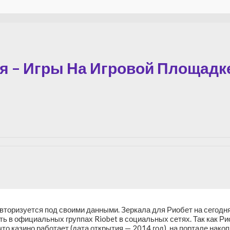
ня – Игры На Игровой Площад
авторизуется под своими данными. Зеркала для Риобет на сегодн
ь в официальных группах Riobet в социальных сетях. Так как Рио
что казино работает (дата открытия — 2014 год), на портале нако