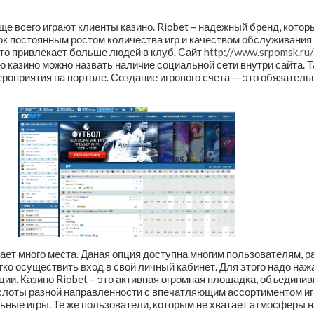
е всего играют клиенты казино. Riobet – надежный бренд, котор
док постоянным ростом количества игр и качеством обслуживани
это привлекает больше людей в клуб. Сайт
http://www.srpomsk.ru/
казино можно назвать наличие социальной сети внутри сайта. Та
мероприятия на портале. Создание игрового счета — это обязатель
мает много места. Даная опция доступна многим пользователям
ко осуществить вход в свой личный кабинет. Для этого надо нажа
ции. Казино Riobet – это активная огромная площадка, объедин
 слоты разной направленности с впечатляющим ассортиментом иг
льные игры. Те же пользователи, которым не хватает атмосферы н