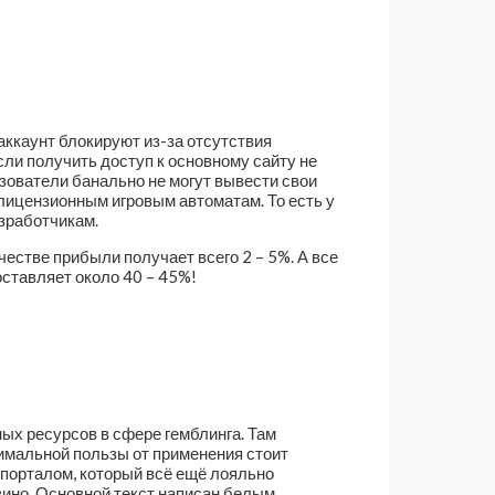
аккаунт блокируют из-за отсутствия
если получить доступ к основному сайту не
зователи банально не могут вывести свои
 лицензионным игровым автоматам. То есть у
зработчикам.
честве прибыли получает всего 2 – 5%. А все
ставляет около 40 – 45%!
х ресурсов в сфере гемблинга. Там
симальной пользы от применения стоит
порталом, который всё ещё лояльно
азино. Основной текст написан белым