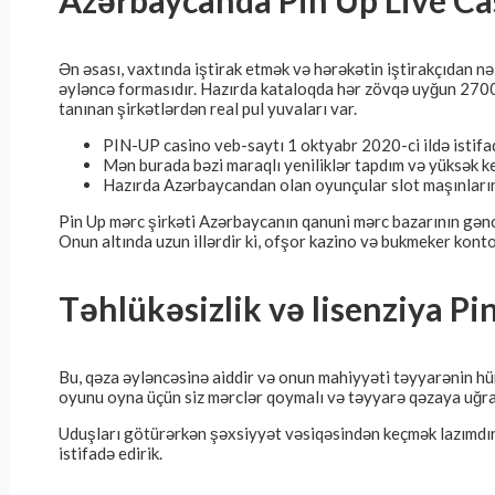
Azərbaycanda Pin Up Live Ca
Ən əsası, vaxtında iştirak etmək və hərəkətin iştirakçıdan nə
əyləncə formasıdır. Hazırda kataloqda hər zövqə uyğun 2700-
tanınan şirkətlərdən real pul yuvaları var.
PIN-UP casino veb-saytı 1 oktyabr 2020-ci ildə istif
Mən burada bəzi maraqlı yeniliklər tapdım və yüksək key
Hazırda Azərbaycandan olan oyunçular slot maşınlarında
Pin Up mərc şirkəti Azərbaycanın qanuni mərc bazarının gənc
Onun altında uzun illərdir ki, ofşor kazino və bukmeker konto
Təhlükəsizlik və lisenziya Pi
Bu, qəza əyləncəsinə aiddir və onun mahiyyəti təyyarənin hü
oyunu oyna üçün siz mərclər qoymalı və təyyarə qəzaya uğr
Uduşları götürərkən şəxsiyyət vəsiqəsindən keçmək lazımdır, 
istifadə edirik.