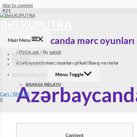
Skip to content
Beli.KUPUTRA
Azərbaycanda mərc oyunları ş
Main Menu
/
PinUp apk
/ By
zahidi
LAMAN UTAMA
PRODUK
Azərbaycanda mərc oyunları şirkəti Baxış və rəylər
TENTANG KAMI
Menu Toggle
BAHASA MELAYU
BAHASA MELAYU
Azərbaycanda
Cart
/
RM
0.00
0
Content