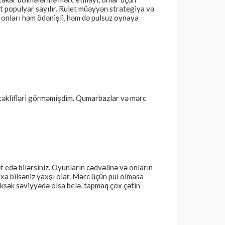
t populyar sayılır. Rulet müəyyən strategiya və
z onları həm ödənişli, həm də pulsuz oynaya
 təklifləri görməmişdim. Qumarbazlar və mərc
 edə bilərsiniz. Oyunların cədvəlinə və onların
xa bilsəniz yaxşı olar. Mərc üçün pul olmasa
üksək səviyyədə olsa belə, tapmaq çox çətin