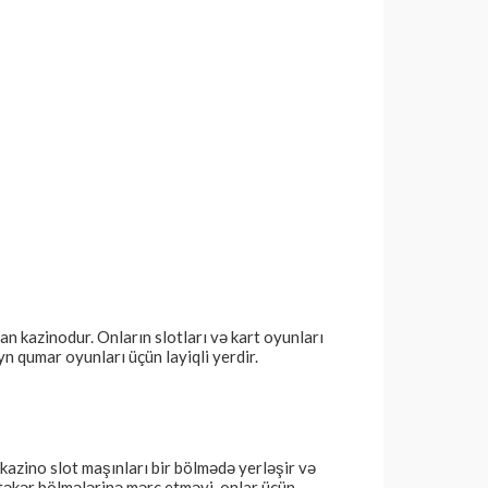
n kazinodur. Onların slotları və kart oyunları
n qumar oyunları üçün layiqli yerdir.
kazino slot maşınları bir bölmədə yerləşir və
təkər bölmələrinə mərc etməyi, onlar üçün