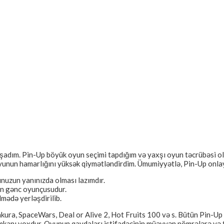
şadım. Pin-Up böyük oyun seçimi tapdığım və yaxşı oyun təcrübəsi ola
 oyunun hamarlığını yüksək qiymətləndirdim. Ümumiyyətlə, Pin-Up onlay
unuzun yanınızda olması lazımdır.
ın gənc oyunçusudur.
lmədə yerləşdirilib.
kura, SpaceWars, Deal or Alive 2, Hot Fruits 100 və s. Bütün Pin-Up 
imkanı yoxdur. Oyunun qaydaları istifadəçinin müəyyən nömrələrə və 