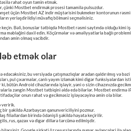
sitəsilə rahat oyun təmin etmək.
lər, çünki Mostbet endirmək prosesi tamamilə pulsuzdur.
lanşet üçün Mostbet AZ indir müştərisini bukmeker kontorunun rəsmi 
arın yerləşdirildiyi müvafiq bölməni seçməlisiniz.
keçin. Bəli, bonuslar tətbiqdə Mostbet rəsmi saytında olduğu kimi i
ldurma məbləğini daxil edin. Köçürmələr və əməliyyatlarla bağlı proble
undan əmin olmaq vacibdir.
ləb etmək olar
ə edəcəksiniz, bu versiyada çatışmazlıqlar aradan qaldırılmış və bəzi
arı, pul çıxarmalar, canlı yayım izləmək kimi digər funksiyalardan isti
ki, bütün Android cihazlarında işləyir, yəni o sizin cihazınızda geci
yalarla zəngin Mostbet tətbiqini əldə edə bilərlər. Mostbet endirmə i
stifadəçilər onun rahat və gecikməsiz işləyəcəyinə əmin ola bilər.
veririk.
heç bir şəkildə Azərbaycan qanunvericiliyini pozmur.
ş filiallardan birində ödənişli şəkildə həyata keçirilir.
is, rus, qazax və digər dillərə tərcümə edilmişdir.
bilərsiniz. Google şirkəti öz resurslarında qumar əyləncələri ilə əla