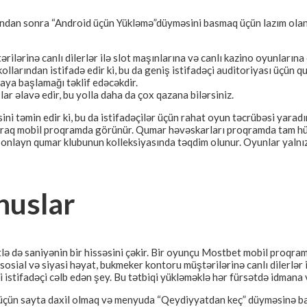
 Bundan sonra “Android üçün Yükləmə”düyməsini basmaq üçün lazım olan
lərinə canlı dilerlər ilə slot maşınlarına və canlı kazino oyunlarına ç
arından istifadə edir ki, bu da geniş istifadəçi auditoriyası üçün qu
ya başlamağı təklif edəcəkdir.
 əlavə edir, bu yolla daha da çox qazana bilərsiniz.
ini təmin edir ki, bu da istifadəçilər üçün rahat oyun təcrübəsi yaradı
 olaraq mobil proqramda görünür. Qumar həvəskarları proqramda tam h
i, onlayn qumar klubunun kolleksiyasında təqdim olunur. Oyunlar yalnız
nuslar
ə də saniyənin bir hissəsini çəkir. Bir oyunçu Mostbet mobil proqramı
osial və siyasi həyat, bukmeker kontoru müştərilərinə canlı dilerlər i
 istifadəçi cəlb edən şey. Bu tətbiqi yükləməklə hər fürsətdə idmana 
ün sayta daxil olmaq və menyuda “Qeydiyyatdan keç” düyməsinə ba