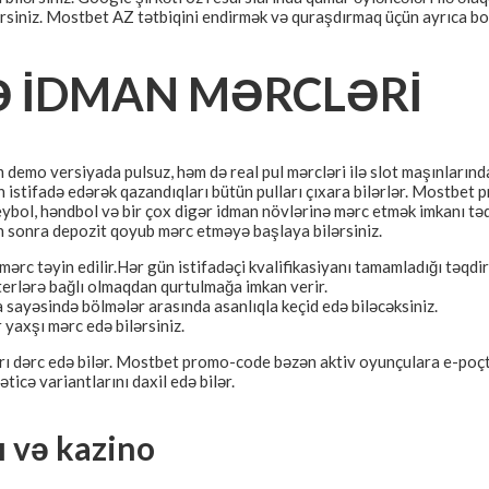
lərsiniz. Mostbet AZ tətbiqini endirmək və quraşdırmaq üçün ayrıca 
Ə İDMAN MƏRCLƏRİ
mo versiyada pulsuz, həm də real pul mərcləri ilə slot maşınlarında 
istifadə edərək qazandıqları bütün pulları çıxara bilərlər. Mostbet
 voleybol, həndbol və bir çox digər idman növlərinə mərc etmək imkanı t
n sonra depozit qoyub mərc etməyə başlaya bilərsiniz.
rc təyin edilir.Hər gün istifadəçi kvalifikasiyanı tamamladığı təqdird
erlərə bağlı olmaqdan qurtulmağa imkan verir.
sayəsində bölmələr arasında asanlıqla keçid edə biləcəksiniz.
 yaxşı mərc edə bilərsiniz.
rı dərc edə bilər. Mostbet promo-code bəzən aktiv oyunçulara e-poçt
icə variantlarını daxil edə bilər.
 və kazino