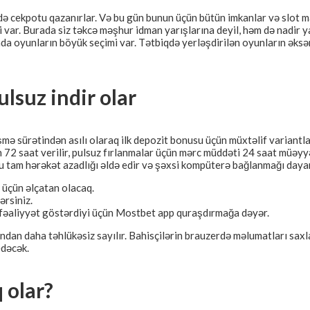
ə cekpotu qazanırlar. Və bu gün bunun üçün bütün imkanlar və slot ma
 var. Burada siz təkcə məşhur idman yarışlarına deyil, həm də nadir y
ında oyunların böyük seçimi var. Tətbiqdə yerləşdirilən oyunların əksə
lsuz indir olar
ə sürətindən asılı olaraq ilk depozit bonusu üçün müxtəlif variantlar
2 saat verilir, pulsuz fırlanmalar üçün mərc müddəti 24 saat müəyyən 
 tam hərəkət azadlığı əldə edir və şəxsi kompüterə bağlanmağı dayan
 üçün əlçatan olacaq.
ərsiniz.
əaliyyət göstərdiyi üçün Mostbet app quraşdırmağa dəyər.
ından daha təhlükəsiz sayılır. Bahisçilərin brauzerdə məlumatları sa
edəcək.
 olar?