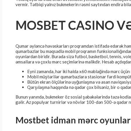
vermir. Tətbiqi yalnız bukmekerin rəsmi saytından endirə bi
MOSBET CASINO V
Qumar əyləncə həvəskarları proqramdan istifadə edərək həm de
qumarbazlar bu məqsədlə mobil proqramın funksionallığından 
oyunlardan biridir. Burada sizə futbol, ​​basketbol, ​​tennis,
əmsallara və çoxlu mərc seçimlərinə malikdir. Hesab açdıqda
Eyni zamanda, hər iki halda x60 məbləğində mərc üçün mə
Mobil müştərilər qumarbazlara stasionar fərdi kompüt
Bütün ekran ölçülərinə uyğunlaşma və asan naviqasiya 
Qarşılaşma haqqında nə qədər çox bilsəniz, bir o qədər
Bunun yanında, bukmeker öz sosial şəbəkələrində təzə kodla
gəlir. Az populyar turnirlər və növlər 100-dən 500-ə qədər nət
Mostbet idman mərc oyunları