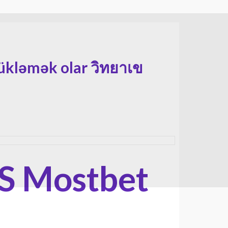
ükləmək olar วิทยาเข
OS Mostbet