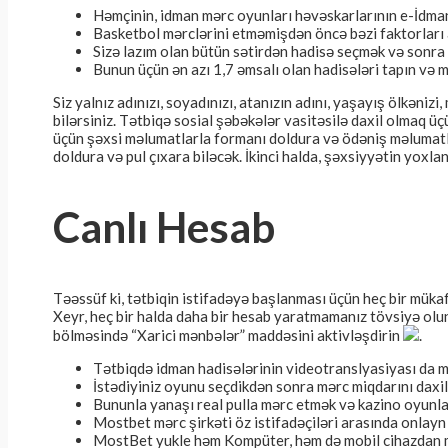
Həmçinin, idman mərc oyunları həvəskarlarının e-İdman
Basketbol mərclərini etməmişdən öncə bəzi faktorları
Sizə lazım olan bütün sətirdən hadisə seçmək və sonra 
Bunun üçün ən azı 1,7 əmsalı olan hadisələri tapın və 
Siz yalnız adınızı, soyadınızı, atanızın adını, yaşayış ölkən
bilərsiniz. Tətbiqə sosial şəbəkələr vasitəsilə daxil olmaq 
üçün şəxsi məlumatlarla formanı doldura və ödəniş məlumatlar
doldura və pul çıxara biləcək. İkinci halda, şəxsiyyətin yoxlan
Canlı Hesab
Təəssüf ki, tətbiqin istifadəyə başlanması üçün heç bir mü
Xeyr, heç bir halda daha bir hesab yaratmamanız tövsiyə olun
bölməsində “Xarici mənbələr” maddəsini aktivləşdirin
.
Tətbiqdə idman hadisələrinin videotranslyasiyası da 
İstədiyiniz oyunu seçdikdən sonra mərc miqdarını daxil
Bununla yanaşı real pulla mərc etmək və kazino oyunla
Mostbet mərc şirkəti öz istifadəçiləri arasında onlayn 
MostBet yukle həm Kompüter, həm də mobil cihazdan