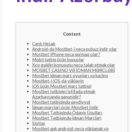
Content
Canlı Hesab
Android-də Mostbet-i necə pulsuz indir olar
Mostbet iPhone necə qurmaq olar?
Mobil tətbiq üçün bonuslar
Xoş gəldin bonusunu necə tələb etmək olar
MOSBET CASINO VƏ İDMAN MƏRCLƏRİ
Mostbet idman mərc oyunları və kazino
Mostbet-i iOS-da yükləyin
iOS üçün Mostbet mərc tətbiqi
Mostbet tətbiqini istifadə etmək
Azərbaycanda qanunidir?
Mostbet tətbiqində qeydiyyət
İdman mərcləri üçün Mostbet Indir
Mostbet Tətbiqində Ödəniş Üsulları
Mostbet Tətbiqində İdman Mərcləri
Slotlar
Mostbet apk android: necə yükləmək və