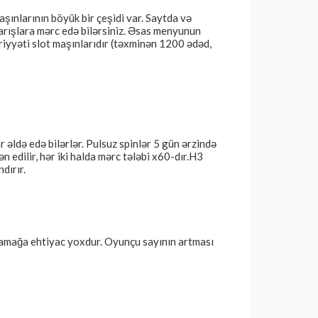
şınlarının böyük bir çeşidi var. Saytda və
arışlara mərc edə bilərsiniz. Əsas menyunun
riyyəti slot maşınlarıdır (təxminən 1200 ədəd,
 əldə edə bilərlər. Pulsuz spinlər 5 gün ərzində
edilir, hər iki halda mərc tələbi x60-dır.H3
dırır.
xlamağa ehtiyac yoxdur. Oyunçu sayının artması