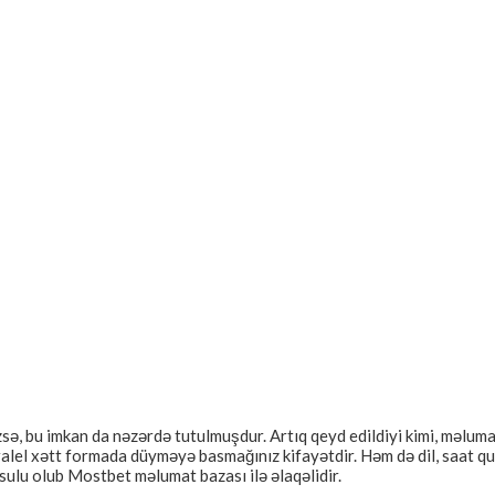
sə, bu imkan da nəzərdə tutulmuşdur. Artıq qeyd edildiyi kimi, məlum
alel xətt formada düyməyə basmağınız kifayətdir. Həm də dil, saat q
ulu olub Mostbet məlumat bazası ilə əlaqəlidir.