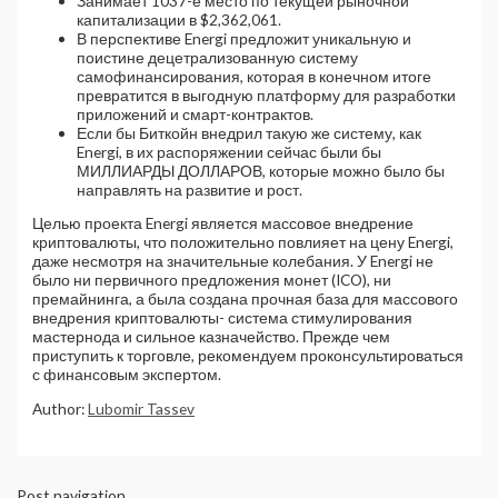
Занимает 1037-е место по текущей рыночной
капитализации в $2,362,061.
В перспективе Energi предложит уникальную и
поистине децетрализованную систему
самофинансирования, которая в конечном итоге
превратится в выгодную платформу для разработки
приложений и смарт-контрактов.
Если бы Биткойн внедрил такую же систему, как
Energi, в их распоряжении сейчас были бы
МИЛЛИАРДЫ ДОЛЛАРОВ, которые можно было бы
направлять на развитие и рост.
Целью проекта Energi является массовое внедрение
криптовалюты, что положительно повлияет на цену Energi,
даже несмотря на значительные колебания. У Energi не
было ни первичного предложения монет (ICO), ни
премайнинга, а была создана прочная база для массового
внедрения криптовалюты- система стимулирования
мастернода и сильное казначейство. Прежде чем
приступить к торговле, рекомендуем проконсультироваться
с финансовым экспертом.
Author:
Lubomir Tassev
Post navigation