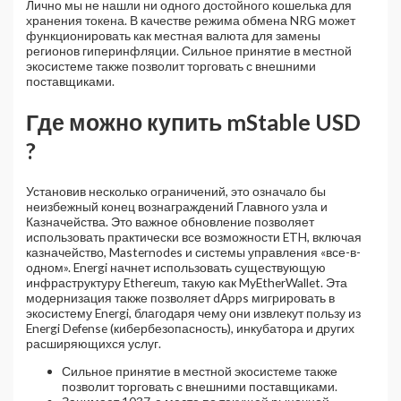
Лично мы не нашли ни одного достойного кошелька для
хранения токена. В качестве режима обмена NRG может
функционировать как местная валюта для замены
регионов гиперинфляции. Сильное принятие в местной
экосистеме также позволит торговать с внешними
поставщиками.
Где можно купить mStable USD
?
Установив несколько ограничений, это означало бы
неизбежный конец вознаграждений Главного узла и
Казначейства. Это важное обновление позволяет
использовать практически все возможности ETH, включая
казначейство, Masternodes и системы управления «все-в-
одном». Energi начнет использовать существующую
инфраструктуру Ethereum, такую как MyEtherWallet. Эта
модернизация также позволяет dApps мигрировать в
экосистему Energi, благодаря чему они извлекут пользу из
Energi Defense (кибербезопасность), инкубатора и других
расширяющихся услуг.
Сильное принятие в местной экосистеме также
позволит торговать с внешними поставщиками.