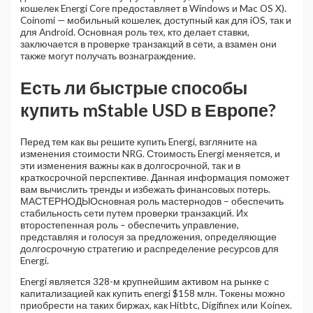
кошелек Energi Core предоставляет в Windows и Mac OS X).
Coinomi — мобильный кошелек, доступный как для iOS, так и
для Android. Основная роль тех, кто делает ставки,
заключается в проверке транзакций в сети, а взамен они
также могут получать вознаграждение.
Есть ли быстрые способы
купить mStable USD в Европе?
Перед тем как вы решите купить Energi, взгляните на
изменения стоимости NRG. Стоимость Energi меняется, и
эти изменения важны как в долгосрочной, так и в
краткосрочной перспективе. Данная информация поможет
вам вычислить тренды и избежать финансовых потерь.
МАСТЕРНОДЫОсновная роль мастернодов – обеспечить
стабильность сети путем проверки транзакций. Их
второстепенная роль – обеспечить управление,
представляя и голосуя за предложения, определяющие
долгосрочную стратегию и распределение ресурсов для
Energi.
Energi является 328-м крупнейшим активом на рынке с
капитализацией как купить energi $158 млн. Токены можно
приобрести на таких биржах, как Hitbtc, Digifinex или Koinex.