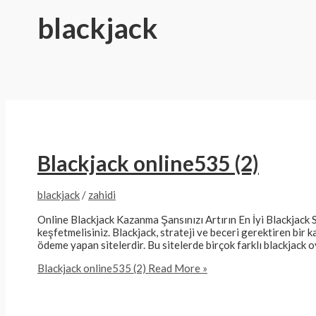
blackjack
Blackjack online535 (2)
blackjack
/
zahidi
Online Blackjack Kazanma Şansınızı Artırın En İyi Blackjack Si
keşfetmelisiniz. Blackjack, strateji ve beceri gerektiren bir k
ödeme yapan sitelerdir. Bu sitelerde birçok farklı blackjack 
Blackjack online535 (2)
Read More »