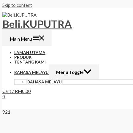
Skip to content
Beli.KUPUTRA
Main Menu
LAMAN UTAMA
PRODUK
TENTANG KAMI
Menu Toggle
BAHASA MELAYU
BAHASA MELAYU
Cart
/
RM
0.00
0