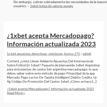
Sin embargo, cubren sobradamente las necesidades de la mayorí
usuarios. –
1xbet bolsa de valores espejo
¿1xbet acepta Mercadopago?
Información actualizada 2023
1x bet apuestas deportivas, opiniones, bonos 275
/
zahidi
Content ¿cómo Llevar Adelante Apuestas Del Internacional
Sobre Fútbol En 1xbet? Paquete de bienvenida 1xBet Argentina
para entusiastas de casino bet argentina mercadopago: lo que
debes saber sobre este método de pago Privacidad de la app
Mercado Pago Lector De Tarjeta Intelligent Debito Credito Qr
4g Código De Promoción Del Casino 1xbet ¿Cómo se hace […]
¿1xbet acepta Mercadopago? Información actualizada 2023
Read More »