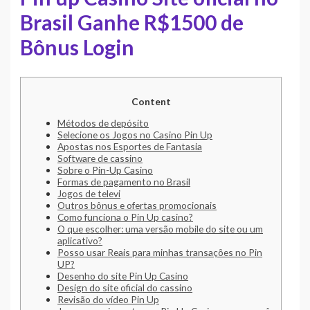
Brasil Ganhe R$1500 de
Bônus Login
Content
Métodos de depósito
Selecione os Jogos no Casino Pin Up
Apostas nos Esportes de Fantasia
Software de cassino
Sobre o Pin-Up Casino
Formas de pagamento no Brasil
Jogos de televi
Outros bônus e ofertas promocionais
Como funciona o Pin Up casino?
O que escolher: uma versão mobile do site ou um
aplicativo?
Posso usar Reais para minhas transações no Pin
UP?
Desenho do site Pin Up Casino
Design do site oficial do cassino
Revisão do vídeo Pin Up