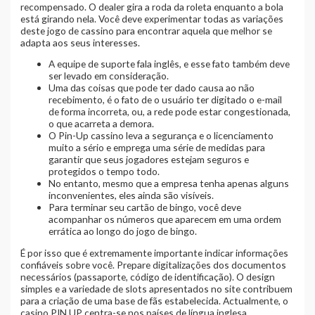
recompensado. O dealer gira a roda da roleta enquanto a bola
está girando nela. Você deve experimentar todas as variações
deste jogo de cassino para encontrar aquela que melhor se
adapta aos seus interesses.
A equipe de suporte fala inglês, e esse fato também deve
ser levado em consideração.
Uma das coisas que pode ter dado causa ao não
recebimento, é o fato de o usuário ter digitado o e-mail
de forma incorreta, ou, a rede pode estar congestionada,
o que acarreta a demora.
O Pin-Up cassino leva a segurança e o licenciamento
muito a sério e emprega uma série de medidas para
garantir que seus jogadores estejam seguros e
protegidos o tempo todo.
No entanto, mesmo que a empresa tenha apenas alguns
inconvenientes, eles ainda são visíveis.
Para terminar seu cartão de bingo, você deve
acompanhar os números que aparecem em uma ordem
errática ao longo do jogo de bingo.
É por isso que é extremamente importante indicar informações
confiáveis ​​sobre você. Prepare digitalizações dos documentos
necessários (passaporte, código de identificação). O design
simples e a variedade de slots apresentados no site contribuem
para a criação de uma base de fãs estabelecida. Actualmente, o
casino PIN UP centra-se nos países de língua inglesa.