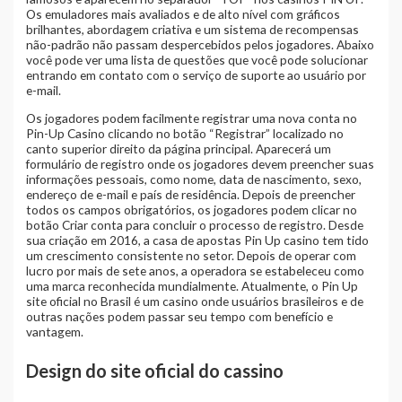
Os emuladores mais avaliados e de alto nível com gráficos
brilhantes, abordagem criativa e um sistema de recompensas
não-padrão não passam despercebidos pelos jogadores. Abaixo
você pode ver uma lista de questões que você pode solucionar
entrando em contato com o serviço de suporte ao usuário por
e-mail.
Os jogadores podem facilmente registrar uma nova conta no
Pin-Up Casino clicando no botão “Registrar” localizado no
canto superior direito da página principal. Aparecerá um
formulário de registro onde os jogadores devem preencher suas
informações pessoais, como nome, data de nascimento, sexo,
endereço de e-mail e país de residência. Depois de preencher
todos os campos obrigatórios, os jogadores podem clicar no
botão Criar conta para concluir o processo de registro. Desde
sua criação em 2016, a casa de apostas Pin Up casino tem tido
um crescimento consistente no setor. Depois de operar com
lucro por mais de sete anos, a operadora se estabeleceu como
uma marca reconhecida mundialmente. Atualmente, o Pin Up
site oficial no Brasil é um casino onde usuários brasileiros e de
outras nações podem passar seu tempo com benefício e
vantagem.
Design do site oficial do cassino