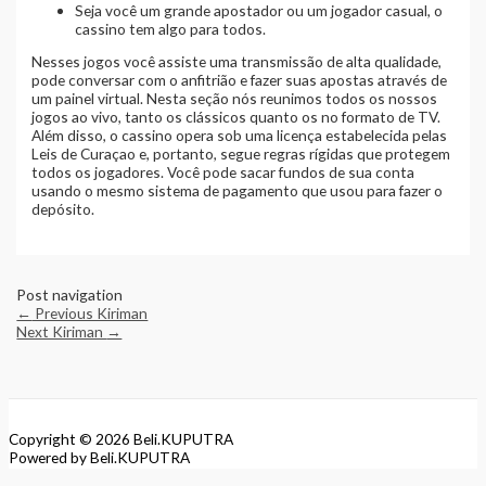
Seja você um grande apostador ou um jogador casual, o
cassino tem algo para todos.
Nesses jogos você assiste uma transmissão de alta qualidade,
pode conversar com o anfitrião e fazer suas apostas através de
um painel virtual. Nesta seção nós reunimos todos os nossos
jogos ao vivo, tanto os clássicos quanto os no formato de TV.
Além disso, o cassino opera sob uma licença estabelecida pelas
Leis de Curaçao e, portanto, segue regras rígidas que protegem
todos os jogadores. Você pode sacar fundos de sua conta
usando o mesmo sistema de pagamento que usou para fazer o
depósito.
Post navigation
←
Previous Kiriman
Next Kiriman
→
Copyright © 2026
Beli.KUPUTRA
Powered by
Beli.KUPUTRA