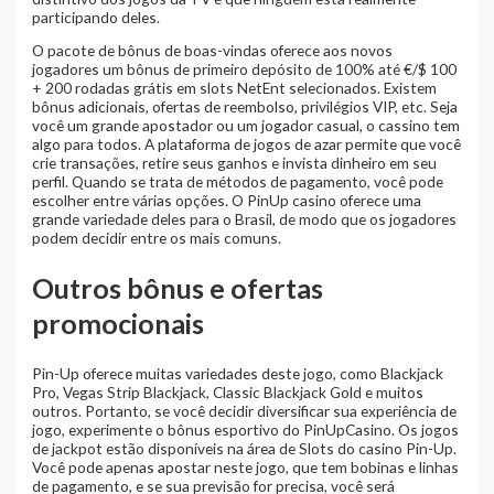
participando deles.
O pacote de bônus de boas-vindas oferece aos novos
jogadores um bônus de primeiro depósito de 100% até €/$ 100
+ 200 rodadas grátis em slots NetEnt selecionados. Existem
bônus adicionais, ofertas de reembolso, privilégios VIP, etc. Seja
você um grande apostador ou um jogador casual, o cassino tem
algo para todos. A plataforma de jogos de azar permite que você
crie transações, retire seus ganhos e invista dinheiro em seu
perfil. Quando se trata de métodos de pagamento, você pode
escolher entre várias opções. O PinUp casino oferece uma
grande variedade deles para o Brasil, de modo que os jogadores
podem decidir entre os mais comuns.
Outros bônus e ofertas
promocionais
Pin-Up oferece muitas variedades deste jogo, como Blackjack
Pro, Vegas Strip Blackjack, Classic Blackjack Gold e muitos
outros. Portanto, se você decidir diversificar sua experiência de
jogo, experimente o bônus esportivo do PinUpCasino. Os jogos
de jackpot estão disponíveis na área de Slots do casino Pin-Up.
Você pode apenas apostar neste jogo, que tem bobinas e linhas
de pagamento, e se sua previsão for precisa, você será