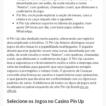
desenhada por um avião, de onde resulta o nome
“Aviator”, com quebras, chamadas crash, que diminuem o
coeficiente do jogo.
Por fim, você pode explorar a seção de mesas, caso a
roleta e os caça-níqueis não o agradem.
A Pin-Up oferece suporte no idioma do jogador, num
apoio 24 horas por dia, com bate-papo online e
WhatsApp.
A Pin-Up não desilude neste aspeto, oferecendo um registro
descomplicado e intuitivo. O Pin-Up Aviator distingue-se por
jogos de alto impacto e jogabilidade multijogador. O jogador
deverá apostar guiando-se por uma curva, desenhada por um
avião, de onde resulta o nome “Aviator”, com quebras, chamadas
crash, que diminuem o coeficiente do jogo. O Pin-Up cassino
leva a segurança e o licenciamento muito a sério e emprega uma
série de medidas para garantir que seus jogadores estejam
seguros e protegidos o tempo todo. O governo de Curaçao
concede uma licença ao cassino e supervisiona suas operações,
o que garante que ele atue em conformidade com os rigorosos
padrões do setor. A biblioteca de todos os tipos de jogos está
localizada no painel esquerdo do site Pin Up Brasil
pin up
official
.
Selecione os Jogos no Casino Pin Up