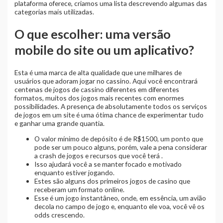
plataforma oferece, criamos uma lista descrevendo algumas das
categorias mais utilizadas.
O que escolher: uma versão
mobile do site ou um aplicativo?
Esta é uma marca de alta qualidade que une milhares de
usuários que adoram jogar no cassino. Aqui você encontrará
centenas de jogos de cassino diferentes em diferentes
formatos, muitos dos jogos mais recentes com enormes
possibilidades. A presença de absolutamente todos os serviços
de jogos em um site é uma ótima chance de experimentar tudo
e ganhar uma grande quantia.
O valor mínimo de depósito é de R$1500, um ponto que
pode ser um pouco alguns, porém, vale a pena considerar
a crash de jogos e recursos que você terá .
Isso ajudará você a se manter focado e motivado
enquanto estiver jogando.
Estes são alguns dos primeiros jogos de casino que
receberam um formato online.
Esse é um jogo instantâneo, onde, em essência, um avião
decola no campo de jogo e, enquanto ele voa, você vê os
odds crescendo.