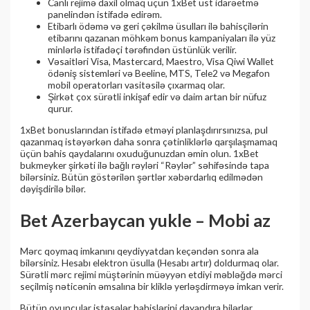
Canlı rejimə daxil olmaq üçün 1xBet üst idarəetmə
panelindən istifadə edirəm.
Etibarlı ödəmə və geri çəkilmə üsulları ilə bahisçilərin
etibarını qazanan möhkəm bonus kampaniyaları ilə yüz
minlərlə istifadəçi tərəfindən üstünlük verilir.
Vəsaitləri Visa, Mastercard, Maestro, Visa Qiwi Wallet
ödəniş sistemləri və Beeline, MTS, Tele2 və Megafon
mobil operatorları vasitəsilə çıxarmaq olar.
Şirkət çox sürətli inkişaf edir və daim artan bir nüfuz
qurur.
1xBet bonuslarından istifadə etməyi planlaşdırırsınızsa, pul
qazanmaq istəyərkən daha sonra çətinliklərlə qarşılaşmamaq
üçün bahis qaydalarını oxuduğunuzdan əmin olun. 1xBet
bukmeyker şirkəti ilə bağlı rəyləri “Rəylər” səhifəsində tapa
bilərsiniz. Bütün göstərilən şərtlər xəbərdarlıq edilmədən
dəyişdirilə bilər.
Bet Azerbaycan yukle – Mobi az
Mərc qoymaq imkanını qeydiyyatdan keçəndən sonra ala
bilərsiniz. Hesabı elektron üsulla (Hesabı artır) doldurmaq olar.
Sürətli mərc rejimi müştərinin müəyyən etdiyi məbləğdə mərci
seçilmiş nəticənin əmsalına bir kliklə yerləşdirməyə imkan verir.
Bütün oyunçular istəsələr bahislərini dayandıra bilərlər.