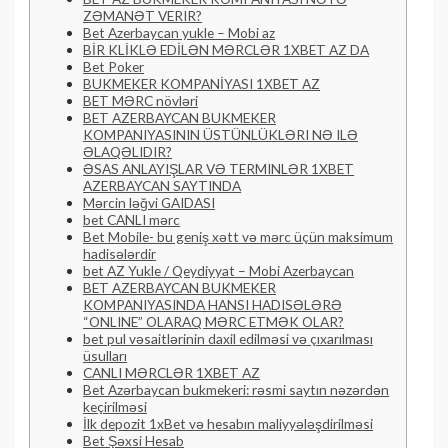
ZƏMANƏT VERIR?
Bet Azerbaycan yukle – Mobi az
BİR KLİKLƏ EDİLƏN MƏRCLƏR 1XBET AZ DA
Bet Poker
BUKMEKER KOMPANİYASI 1XBET AZ
BET MƏRC növləri
BET AZERBAYCAN BUKMEKER
KOMPANIYASININ ÜSTÜNLÜKLƏRI NƏ ILƏ
ƏLAQƏLIDIR?
ƏSAS ANLAYIŞLAR VƏ TERMINLƏR 1XBET
AZERBAYCAN SAYTINDA
Mərcin ləğvi GAIDASI
bet CANLI mərc
Bet Mobile- bu geniş xətt və mərc üçün maksimum
hadisələrdir
bet AZ Yukle / Qeydiyyat – Mobi Azerbaycan
BET AZERBAYCAN BUKMEKER
KOMPANIYASINDA HANSI HADISƏLƏRƏ
“ONLINE” OLARAQ MƏRC ETMƏK OLAR?
bet pul vəsaitlərinin daxil edilməsi və çıxarılması
üsulları
CANLI MƏRCLƏR 1XBET AZ
Bet Azərbaycan bukmekeri: rəsmi saytın nəzərdən
keçirilməsi
İlk depozit 1xBet və hesabın maliyyələşdirilməsi
Bet Şəxsi Hesab