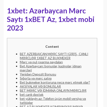
1xbet: Azərbaycan Mərc
Saytı 1xBET Az, 1xbet mobi
2023
Content
BET AZERBAICAN MƏRC SAYTI GİRİŞ , CANLI
MƏRCLƏR 1XBET AZ BUKMEKER
Mərc və pul çıxarma qaydaları
Bet Azərbaycan: bonuslar, kazinolar, idman
mərcləri
Yenidən Depozit Bonusu
Sığorta və mərc satışı
Bet bukmeker kontoruna necə mərc etmək olar?
AKSİYALAR VƏ BONUSLAR
BET MƏRC VƏ İDMANA ONLAYN MƏRCLƏR
bet canlı dəstək
bet yükləyin az: Telefon üçün mobil versiya və
tətbiqlər
BET AZ BUKMEKER KOMPANIYASI NƏYƏ