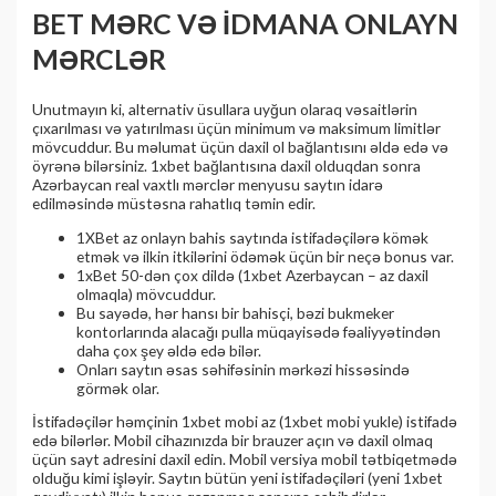
BET MƏRC VƏ İDMANA ONLAYN
MƏRCLƏR
Unutmayın ki, alternativ üsullara uyğun olaraq vəsaitlərin
çıxarılması və yatırılması üçün minimum və maksimum limitlər
mövcuddur. Bu məlumat üçün daxil ol bağlantısını əldə edə və
öyrənə bilərsiniz. 1xbet bağlantısına daxil olduqdan sonra
Azərbaycan real vaxtlı mərclər menyusu saytın idarə
edilməsində müstəsna rahatlıq təmin edir.
1XBet az onlayn bahis saytında istifadəçilərə kömək
etmək və ilkin itkilərini ödəmək üçün bir neçə bonus var.
1xBet 50-dən çox dildə (1xbet Azerbaycan – az daxil
olmaqla) mövcuddur.
Bu sayədə, hər hansı bir bahisçi, bəzi bukmeker
kontorlarında alacağı pulla müqayisədə fəaliyyətindən
daha çox şey əldə edə bilər.
Onları saytın əsas səhifəsinin mərkəzi hissəsində
görmək olar.
İstifadəçilər həmçinin 1xbet mobi az (1xbet mobi yukle) istifadə
edə bilərlər. Mobil cihazınızda bir brauzer açın və daxil olmaq
üçün sayt adresini daxil edin. Mobil versiya mobil tətbiqetmədə
olduğu kimi işləyir. Saytın bütün yeni istifadəçiləri (yeni 1xbet