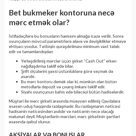
Bet bukmeker kontoruna necə
mərc etmək olar?
İstifadəçilərə bu bonusların hamısını almağa icazə verilir. Sonra
oyunçuların mövcud parametrlərə əlavə və dəyişikliklər etməyə
ehtiyacı yoxdur. Tətbiqin quraşdırılması minimum vaxt tələb
edir və tamamlandıqdan
Yerləşdirilmiş mərclər üçün şirkət “Cash Out” erkən
nağdlaşdırma təklif edə bilər.
Şrift ölçülərini şəxsi üstünlüklərə görə seçmək də
asandır.
Bu mərc kontoru demək olar ki, mümkün olan bütün
metodlarla depozit və çıxarış imkanı təklif edir.
Siyahı oyunçunun bahis edə biləcəyi bütün hadisələrdir.
Müştəri ilə mərc şirkəti arasında müəyyən edilmiş Qaydalara
əsasən uduş haqqında razılaşmadır. Bu razılaşmanın nəticəsi
hadisənin nəticəsindən asılıdır və nəticənin necə olacağı
məlumat deyil. Müştərilərin mərcləri, mərc şirkətinin şərtləri
əsasında qəbul olunur.
AKSİYALAR VƏ BONUSLAR