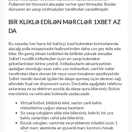
Pullarının bir hissəsini alacaqlar və hər şeyi itirməzlər. Bunlar
dünyanın ən yaxşı istehsalçıları tərəfindən yaradılmışdır.
BİR KLİKLƏ EDİLƏN MƏRCLƏR 1XBET AZ
DA
Bu sayədə, hər hansı bir bahisçi, bəzi bukmeker kontorlarında
alacağı pulla müqayisədə fəaliyyətindən daha çox şey əldə edə
bilər. Ən geniş idman tədbirləri ilə birlikdə yüksək əmsallar
1xBet’i rusdilli istifadəçilər üçün ən yaxşı bukmeker
şirkətlərindən birinə çevirdi. İstifadəçilərin əksəriyyətinin
qadağan olunduğu əsas səhv çox mühasibat, yəni bir nəfər
tərəfindən idarə olunan bir neçə oyun hesabının qeydiyyatıdır.
1xBet texniki dəstək işçiləri ilə əlaqə qurmaq üçün ekranın sağ
altındakı Sual ver düyməsini vurun. Dəstəklə aşağıdakı telefonu
axtararaq və ya elektron poçtla da əlaqə qura bilərsiniz. Bütün
mərcləriniz və nəticələr bölmədə yazılacaqdır.
Virtual futbol, bildiyiniz kimi, saytın canlı bahis
nisbətlərinə uyğun olaraq hazırlanır.
Siz yaxşı uduşların əldə edə bilərsiniz, belə ki, bir çox
bahis variantları cəhd edə bilərsiniz.
Böyük uduşları, vaxtında və problemsiz ödədiyi üçün 1
xBet mərc aləmində ən güvənli mərc kontoru hesab