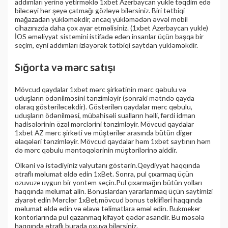
addımları yerinə yetirməklə 1xbet Azerbaycan yukle təqdim edə
biləcəyi hər şeyə çatmağı gözləyə bilərsiniz. Biri tətbiqi
mağazadan yükləməkdir, ancaq yükləmədən əvvəl mobil
cihazınızda daha çox ayar etməlisiniz. (1xbet Azerbaycan yukle)
İOS əməliyyat sistemini istifadə edən insanlar üçün başqa bir
seçim, eyni addımları izləyərək tətbiqi saytdan yükləməkdir.
Sığorta və mərc satışı
Mövcud qaydalar 1xbet mərc şirkətinin mərc qəbulu və
uduşların ödənilməsini tənzimləyir (sonraki mətndə qayda
olaraq göstəriləcəkdir). Göstərilən qaydalar mərc qəbulu,
uduşların ödənilməsi, mübahisəli sualların həlli, fərdi idman
hadisələrinin özəl mərclərini tənzimləyir. Mövcud qaydalar
1xbet AZ mərc şirkəti və müştərilər arasında bütün digər
əlaqələri tənzimləyir. Mövcud qaydalar həm 1xbet saytının həm
də mərc qəbulu məntəqələrinin müştərilərinə aiddir.
Ölkəni və istədiyiniz valyutanı göstərin.Qeydiyyat haqqında
ətraflı məlumat əldə edin 1xBet. Sonra, pul çıxarmaq üçün
ozuvuze uygun bir yontem seçin.Pul çıxarmağın bütün yolları
haqqında melumat alin. Bonuslardan yararlanmaq üçün saytimizi
ziyarət edin Mərclər 1xBet,mövcud bonus təklifləri haqqında
məlumat əldə edin və əlavə təlimatlara əməl edin. Bukmeker
kontorlarında pul qazanmaq kifayət qədər asandir. Bu məsələ
haqqında ətraflı burada oxuya bilərsiniz.