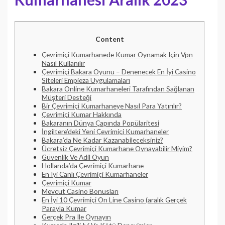
Content
Çevrimiçi Kumarhanede Kumar Oynamak Için Vpn
Nasıl Kullanılır
Çevrimiçi Bakara Oyunu – Denenecek En İyi Casino
Siteleri Empieza Uygulamaları
Bakara Online Kumarhaneleri Tarafından Sağlanan
Müşteri Desteği
Bir Çevrimiçi Kumarhaneye Nasıl Para Yatırılır?
Çevrimiçi Kumar Hakkında
Bakaranın Dünya Çapında Popülaritesi
İngiltere’deki Yeni Çevrimiçi Kumarhaneler
Bakara’da Ne Kadar Kazanabileceksiniz?
Ücretsiz Çevrimiçi Kumarhane Oynayabilir Miyim?
Güvenlik Ve Adil Oyun
Hollanda’da Çevrimiçi Kumarhane
En Iyi Canlı Çevrimiçi Kumarhaneler
Çevrimiçi Kumar
Mevcut Casino Bonusları
En İyi 10 Çevrimiçi On Line Casino (aralık Gerçek
Parayla Kumar
Gerçek Pra Ile Oynayın