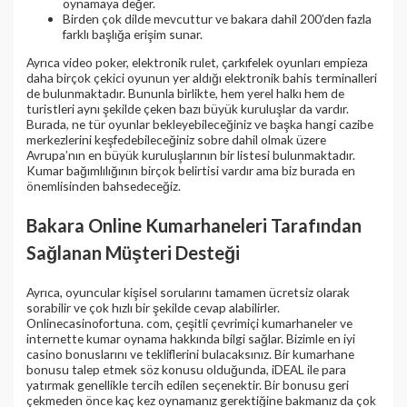
oynamaya değer.
Birden çok dilde mevcuttur ve bakara dahil 200’den fazla
farklı başlığa erişim sunar.
Ayrıca video poker, elektronik rulet, çarkıfelek oyunları empieza
daha birçok çekici oyunun yer aldığı elektronik bahis terminalleri
de bulunmaktadır. Bununla birlikte, hem yerel halkı hem de
turistleri aynı şekilde çeken bazı büyük kuruluşlar da vardır.
Burada, ne tür oyunlar bekleyebileceğiniz ve başka hangi cazibe
merkezlerini keşfedebileceğiniz sobre dahil olmak üzere
Avrupa’nın en büyük kuruluşlarının bir listesi bulunmaktadır.
Kumar bağımlılığının birçok belirtisi vardır ama biz burada en
önemlisinden bahsedeceğiz.
Bakara Online Kumarhaneleri Tarafından
Sağlanan Müşteri Desteği
Ayrıca, oyuncular kişisel sorularını tamamen ücretsiz olarak
sorabilir ve çok hızlı bir şekilde cevap alabilirler.
Onlinecasinofortuna. com, çeşitli çevrimiçi kumarhaneler ve
internette kumar oynama hakkında bilgi sağlar. Bizimle en iyi
casino bonuslarını ve tekliflerini bulacaksınız. Bir kumarhane
bonusu talep etmek söz konusu olduğunda, iDEAL ile para
yatırmak genellikle tercih edilen seçenektir. Bir bonusu geri
çekmeden önce kaç kez oynamanız gerektiğine bakmanız da çok