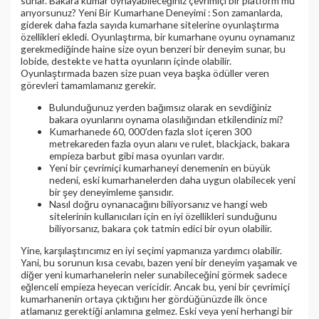
sunar. Bakara kumar oynayabileceğiniz çevrimiçi bir platform mu
arıyorsunuz? Yeni Bir Kumarhane Deneyimi : Son zamanlarda,
giderek daha fazla sayıda kumarhane sitelerine oyunlaştırma
özellikleri ekledi. Oyunlaştırma, bir kumarhane oyunu oynamanız
gerekmediğinde haine size oyun benzeri bir deneyim sunar, bu
lobide, destekte ve hatta oyunların içinde olabilir.
Oyunlaştırmada bazen size puan veya başka ödüller veren
görevleri tamamlamanız gerekir.
Bulunduğunuz yerden bağımsız olarak en sevdiğiniz
bakara oyunlarını oynama olasılığından etkilendiniz mi?
Kumarhanede 60, 000’den fazla slot içeren 300
metrekareden fazla oyun alanı ve rulet, blackjack, bakara
empieza barbut gibi masa oyunları vardır.
Yeni bir çevrimiçi kumarhaneyi denemenin en büyük
nedeni, eski kumarhanelerden daha uygun olabilecek yeni
bir şey deneyimleme şansıdır.
Nasıl doğru oynanacağını biliyorsanız ve hangi web
sitelerinin kullanıcıları için en iyi özellikleri sunduğunu
biliyorsanız, bakara çok tatmin edici bir oyun olabilir.
Yine, karşılaştırıcımız en iyi seçimi yapmanıza yardımcı olabilir.
Yani, bu sorunun kısa cevabı, bazen yeni bir deneyim yaşamak ve
diğer yeni kumarhanelerin neler sunabileceğini görmek sadece
eğlenceli empieza heyecan vericidir. Ancak bu, yeni bir çevrimiçi
kumarhanenin ortaya çıktığını her gördüğünüzde ilk önce
atlamanız gerektiği anlamına gelmez. Eski veya yeni herhangi bir