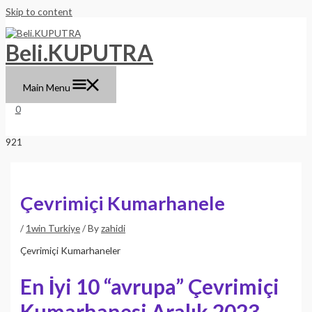
Skip to content
Beli.KUPUTRA
Main Menu
0
Çevrimiçi Kumarhanele
/
1win Turkiye
/ By
zahidi
Çevrimiçi Kumarhaneler
En İyi 10 “avrupa” Çevrimiçi
Kumarhanesi Aralık 2023