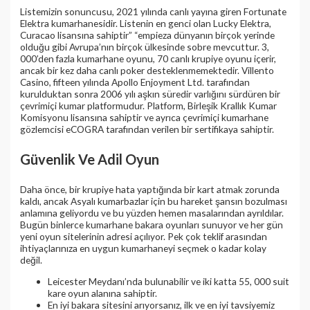
Listemizin sonuncusu, 2021 yılında canlı yayına giren Fortunate
Elektra kumarhanesidir. Listenin en genci olan Lucky Elektra,
Curacao lisansına sahiptir” “empieza dünyanın birçok yerinde
olduğu gibi Avrupa’nın birçok ülkesinde sobre mevcuttur. 3,
000’den fazla kumarhane oyunu, 70 canlı krupiye oyunu içerir,
ancak bir kez daha canlı poker desteklenmemektedir. Villento
Casino, fifteen yılında Apollo Enjoyment Ltd. tarafından
kurulduktan sonra 2006 yılı aşkın süredir varlığını sürdüren bir
çevrimiçi kumar platformudur. Platform, Birleşik Krallık Kumar
Komisyonu lisansına sahiptir ve ayrıca çevrimiçi kumarhane
gözlemcisi eCOGRA tarafından verilen bir sertifikaya sahiptir.
Güvenlik Ve Adil Oyun
Daha önce, bir krupiye hata yaptığında bir kart atmak zorunda
kaldı, ancak Asyalı kumarbazlar için bu hareket şansın bozulması
anlamına geliyordu ve bu yüzden hemen masalarından ayrıldılar.
Bugün binlerce kumarhane bakara oyunları sunuyor ve her gün
yeni oyun sitelerinin adresi açılıyor. Pek çok teklif arasından
ihtiyaçlarınıza en uygun kumarhaneyi seçmek o kadar kolay
değil.
Leicester Meydanı’nda bulunabilir ve iki katta 55, 000 suit
kare oyun alanına sahiptir.
En iyi bakara sitesini arıyorsanız, ilk ve en iyi tavsiyemiz