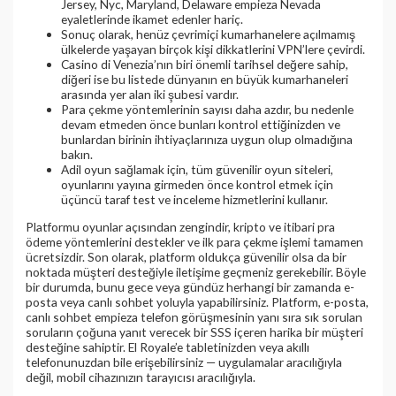
Jersey, Nyc, Maryland, Delaware empieza Nevada
eyaletlerinde ikamet edenler hariç.
Sonuç olarak, henüz çevrimiçi kumarhanelere açılmamış
ülkelerde yaşayan birçok kişi dikkatlerini VPN’lere çevirdi.
Casino di Venezia’nın biri önemli tarihsel değere sahip,
diğeri ise bu listede dünyanın en büyük kumarhaneleri
arasında yer alan iki şubesi vardır.
Para çekme yöntemlerinin sayısı daha azdır, bu nedenle
devam etmeden önce bunları kontrol ettiğinizden ve
bunlardan birinin ihtiyaçlarınıza uygun olup olmadığına
bakın.
Adil oyun sağlamak için, tüm güvenilir oyun siteleri,
oyunlarını yayına girmeden önce kontrol etmek için
üçüncü taraf test ve inceleme hizmetlerini kullanır.
Platformu oyunlar açısından zengindir, kripto ve itibari pra
ödeme yöntemlerini destekler ve ilk para çekme işlemi tamamen
ücretsizdir. Son olarak, platform oldukça güvenilir olsa da bir
noktada müşteri desteğiyle iletişime geçmeniz gerekebilir. Böyle
bir durumda, bunu gece veya gündüz herhangi bir zamanda e-
posta veya canlı sohbet yoluyla yapabilirsiniz. Platform, e-posta,
canlı sohbet empieza telefon görüşmesinin yanı sıra sık sorulan
soruların çoğuna yanıt verecek bir SSS içeren harika bir müşteri
desteğine sahiptir. El Royale’e tabletinizden veya akıllı
telefonunuzdan bile erişebilirsiniz — uygulamalar aracılığıyla
değil, mobil cihazınızın tarayıcısı aracılığıyla.