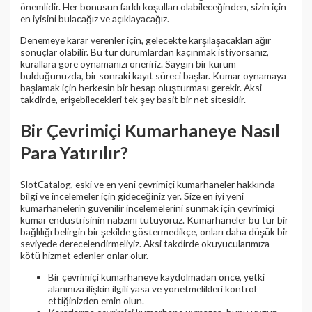
önemlidir. Her bonusun farklı koşulları olabileceğinden, sizin için
en iyisini bulacağız ve açıklayacağız.
Denemeye karar verenler için, gelecekte karşılaşacakları ağır
sonuçlar olabilir. Bu tür durumlardan kaçınmak istiyorsanız,
kurallara göre oynamanızı öneririz. Saygın bir kurum
bulduğunuzda, bir sonraki kayıt süreci başlar. Kumar oynamaya
başlamak için herkesin bir hesap oluşturması gerekir. Aksi
takdirde, erişebilecekleri tek şey basit bir net sitesidir.
Bir Çevrimiçi Kumarhaneye Nasıl
Para Yatırılır?
SlotCatalog, eski ve en yeni çevrimiçi kumarhaneler hakkında
bilgi ve incelemeler için gideceğiniz yer. Size en iyi yeni
kumarhanelerin güvenilir incelemelerini sunmak için çevrimiçi
kumar endüstrisinin nabzını tutuyoruz. Kumarhaneler bu tür bir
bağlılığı belirgin bir şekilde göstermedikçe, onları daha düşük bir
seviyede derecelendirmeliyiz. Aksi takdirde okuyucularımıza
kötü hizmet edenler onlar olur.
Bir çevrimiçi kumarhaneye kaydolmadan önce, yetki
alanınıza ilişkin ilgili yasa ve yönetmelikleri kontrol
ettiğinizden emin olun.