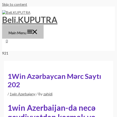
Skip to content
Beli.KUPUTRA
Main Menu
0
1Win Azərbaycan Mərc Saytı
202
/
1win Azerbajany
/ By
zahidi
1win Azerbaijan-da necə