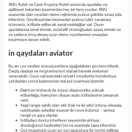
RNG Rulet və Canlı Krupiyə Ruleti arasında qaydalar və
qalibiyət imkanları baxımından heç bir fərq yoxdur. RNG
əsasında olan oyunları demo rejimində pulsuz şəkildə sınaq edə
bilərsiniz. Qeydiyyatdan keçmədən pulsuz rulet oynamaq
istəsəniz, istifadə ediləcək sanal məbləğlər var. Oyun
qaydalarına əməl etmək, müxtəlif strategiyaları sınaq etmək və
ya sadəcə zövq almaq üçün demo oyunlarımızı sınaqdan
keçirməyə dəvət edirik.
in qaydaları aviator
Bu ən çox sevilən xüsusiyyətlərə aşağıdakıları göstərə bilərik.
Dəqiq dəqiqə və müştəriyə bot siqnalı barədə məlumat
verəcəkdir. Oyun sahəsindəki obyekt istədiyiniz hündürlüyə
çatdıqdan sonra balansınıza real pul çıxarmaq lazımdır.
Elektron lövhəcik ilə özünü diaqnostika yüksək
etibarlılığa, həmçinin cihazın asan istifadəsinə zəmanət
verir.
Yaşıl rəngə sahib olan sıfır (tək və iki sıfır) istisna olmaqla,
ruletkadakı ədədlər əsasən iki növə bölünür – qırmızı
rəngli və qara olanlar.
İstifadəçi dostu interfeysi sayəsində ehtiyac
duyduğunuz hadisələri tez və asanlıqla tapa bilərsiniz.
Göz müayinəsi üçün ən son aparatura ilə təchiz edilmiş