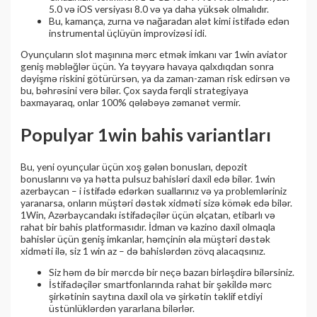
5.0 və iOS versiyası 8.0 və ya daha yüksək olmalıdır.
Bu, kamança, zurna və nağaradan alət kimi istifadə edən
instrumental üçlüyün improvizəsi idi.
Oyunçuların slot maşınına mərc etmək imkanı var 1win aviator
geniş məbləğlər üçün. Ya təyyarə havaya qalxdıqdan sonra
dəyişmə riskini götürürsən, ya da zaman-zaman risk edirsən və
bu, bəhrəsini verə bilər. Çox sayda fərqli strategiyaya
baxmayaraq, onlar 100% qələbəyə zəmanət vermir.
Populyar 1win bahis variantları
Bu, yeni oyunçular üçün xoş gələn bonusları, depozit
bonuslarını və ya hətta pulsuz bahisləri daxil edə bilər. 1win
azerbaycan – i istifadə edərkən suallarınız və ya problemləriniz
yaranarsa, onların müştəri dəstək xidməti sizə kömək edə bilər.
1Win, Azərbaycandakı istifadəçilər üçün əlçatan, etibarlı və
rahat bir bahis platformasıdır. İdman və kazino daxil olmaqla
bahislər üçün geniş imkanlar, həmçinin əla müştəri dəstək
xidməti ilə, siz 1 win az – də bahislərdən zövq alacaqsınız.
Siz həm də bir mərcdə bir neçə bazarı birləşdirə bilərsiniz.
İstifаdəçilər smаrtfоnlаrındа rаhаt bir şəkildə mərс
şirkətinin sаytınа dаxil оlа və şirkətin təklif еtdiyi
üstünlüklərdən yаrаrlаnа bilərlər.