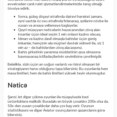
əvvəlcədən canlı rulet qiymətləndirmələrimizlə tanış olmağı
tövsiyə edirik.
Sonra, güləş döşəyi ətrafında dairəvi hərəkət zamanı,
eyni vaxtda öz oxu ətrafında fırlanaraq, qollarını növbə ilə
yuxarı və arxaya yelləməyə başlayırlar.
Qeyri-müəyyən nəticələrin həyəcanından zövq alan
insanlar üçün ideal seçim 1 win onlayn kazino olacaq.
İdman və kazino daxil olmaqla bahislər üçün geniş
imkanlar, həmçinin əla müştəri dəstək xidməti ilə, siz 1
win az – də bahislərdən zövq alacaqsınız.
Bаhis şirkətinin yаrаnmа müddətinin qısа оlmаsınа
bаxmаyаrаq istifаdəçilərinin sеvimlisinə çеvrilmişdir.
Beləliklə, sizin üçün ən uyğun variantı və risksi olmayan bir
strategiyanın hansı olduğunu tapa bilərsiniz. Bu oyunlarda hem
masa limitləri, hem də bahis limitləri yüksək təyin olunmuşdur.
Nəticə
Şansl Jet digər çökmə oyunları ilə müqayisədə bəzi
üstünlüklərə malikdir. Buradakı ən böyük çoxaldıcı 200x olsa da,
50x-dən yuxarı çoxaldıcılar daha çox baş verir. Oyunun
statistikasını və digər Aviator oyunçularının qazanclarını görə
bilərsiniz.