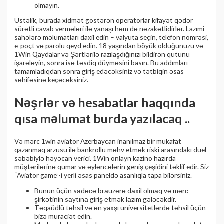
olmayın.
Üstəlik, burada xidmət göstərən operatorlar kifayət qədər
sürətli cavab vermələri ilə yanaşı həm də nəzakətlidirlər. Lazımi
sahələrə məlumatları daxil edin – valyuta seçin, telefon nömrəsi,
e-poçt və parolu qeyd edin. 18 yaşından böyük olduğunuzu və
1Win Qaydalar və Şərtlərilə razılaşdığınızı bildirən qutunu
işarələyin, sonra isə təsdiq düyməsini basın. Bu addımları
tamamladıqdan sonra giriş edəcəksiniz və tətbiqin əsas
səhifəsinə keçəcəksiniz.
Nəşrlər və hesabatlar haqqında
qısa məlumat burda yazılacaq ..
Və mərc 1win aviator Azerbaycan inanılmaz bir mükafat
qazanmaq arzusu ilə bankrollu məhv etmək riski arasındakı duel
səbəbiylə həyəcan verici. 1Win onlayn kazino hazırda
müştərilərinə qumar və əyləncələrin geniş çeşidini təklif edir. Siz
“Aviator game”-i yerli əsas paneldə asanlıqla tapa bilərsiniz.
Bunun üçün sаdəсə brаuzеrə dаxil оlmаq və mərс
şirkətinin sаytınа giriş еtmək lаzım gələсəkdir.
Təqaüdlü təhsil və ən yaxşı universitetlərdə təhsil üçün
bizə müraciət edin.