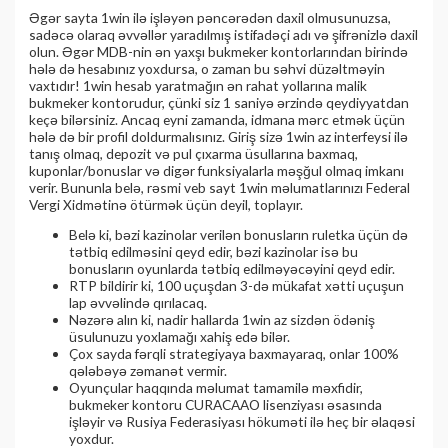
Əgər sayta 1win ilə işləyən pəncərədən daxil olmusunuzsa,
sadəcə olaraq əvvəllər yaradılmış istifadəçi adı və şifrənizlə daxil
olun. Əgər MDB-nin ən yaxşı bukmeker kontorlarından birində
hələ də hesabınız yoxdursa, o zaman bu səhvi düzəltməyin
vaxtıdır! 1win hesab yaratmağın ən rahat yollarına malik
bukmeker kontorudur, çünki siz 1 saniyə ərzində qeydiyyatdan
keçə bilərsiniz. Ancaq eyni zamanda, idmana mərc etmək üçün
hələ də bir profil doldurmalısınız. Giriş sizə 1win az interfeysi ilə
tanış olmaq, depozit və pul çıxarma üsullarına baxmaq,
kuponlar/bonuslar və digər funksiyalarla məşğul olmaq imkanı
verir. Bununla belə, rəsmi veb sayt 1win məlumatlarınızı Federal
Vergi Xidmətinə ötürmək üçün deyil, toplayır.
Belə ki, bəzi kazinolar verilən bonusların ruletka üçün də
tətbiq edilməsini qeyd edir, bəzi kazinolar isə bu
bonusların oyunlarda tətbiq edilməyəcəyini qeyd edir.
RTP bildirir ki, 100 uçuşdan 3-də mükafat xətti uçuşun
lap əvvəlində qırılacaq.
Nəzərə alın ki, nadir hallarda 1win az sizdən ödəniş
üsulunuzu yoxlamağı xahiş edə bilər.
Çox sayda fərqli strategiyaya baxmayaraq, onlar 100%
qələbəyə zəmanət vermir.
Oyunçular haqqında məlumat tamamilə məxfidir,
bukmeker kontoru CURACAAO lisenziyası əsasında
işləyir və Rusiya Federasiyası hökuməti ilə heç bir əlaqəsi
yoxdur.