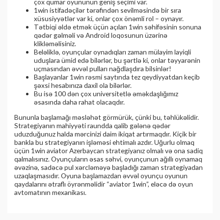
çox qumar oyununun geniş seçimi var.
1win istifadəçilər tərəfindən sevilməsində bir sıra
xüsusiyyətlər var ki, onlar çox önəmli rol – oynayır.
Tətbiqi əldə etmək üçün açılan 1win səhifəsinin sonuna
qədər gəlməli və Android loqosunun üzərinə
klikləməlisiniz.
Beləliklə, oyunçular oynadıqları zaman mülayim layiqli
uduşlara ümid edə bilərlər, bu şərtlə ki, onlar təyyarənin
uçmasından əvvəl pulları nağdlaşdıra bilsinlər!
Başlayanlar 1win rəsmi saytında tez qeydiyyatdan keçib
şəxsi hesabınıza daxil ola bilərlər.
Bu isə 100 dən çox universitetlə əməkdaşlığımız
əsasında daha rahat olacaqdır.
Bununla başlamağı məsləhət görmürük, çünki bu, təhlükəlidir.
Strategiyanın mahiyyəti raundda qalib gələnə qədər
uduzduğunuz halda mərcinizi daim ikiqat artırmaqdır. Kiçik bir
bankla bu strategiyanın işləməsi ehtimalı azdır. Uğurlu olmaq
üçün 1win aviator Azerbaycan strategiyanız olmalı və ona sadiq
qalmalısınız. Oyunçuların əsas səhvi, oyunçunun ağıllı oynamaq
əvəzinə, sadəcə pul xərcləməyə başladığı zaman strategiyadan
uzaqlaşmasıdır. Oyuna başlamazdan əvvəl oyunçu oyunun
qaydalarını ətraflı öyrənməlidir “aviator 1win”, eləcə də oyun
avtomatının mexanikası.