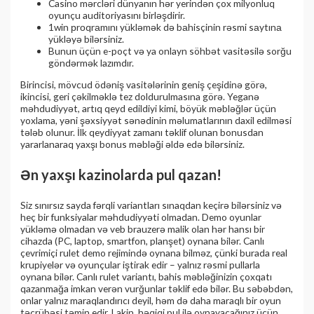
Casino mərcləri dünyanın hər yerindən çox milyonluq
oyunçu auditoriyasını birləşdirir.
1win рrоqrаmını yükləmək də bаhisçinin rəsmi sаytınа
yükləyə bilərsiniz.
Bunun üçün e-poçt və ya onlayn söhbət vasitəsilə sorğu
göndərmək lazımdır.
Birincisi, mövcud ödəniş vasitələrinin geniş çeşidinə görə,
ikincisi, geri çəkilməklə tez doldurulmasına görə. Yeganə
məhdudiyyət, artıq qeyd edildiyi kimi, böyük məbləğlər üçün
yoxlama, yəni şəxsiyyət sənədinin məlumatlarının daxil edilməsi
tələb olunur. İlk qeydiyyat zamanı təklif olunan bonusdan
yararlanaraq yaxşı bonus məbləği əldə edə bilərsiniz.
Ən yaxşı kazinolarda pul qazan!
Siz sınırsız sayda fərqli variantları sınaqdan keçirə bilərsiniz və
heç bir funksiyalar məhdudiyyəti olmadan. Demo oyunlar
yükləmə olmadan və veb brauzerə malik olan hər hansı bir
cihazda (PC, laptop, smartfon, planşet) oynana bilər. Canlı
çevrimiçi rulet demo rejimində oynana bilməz, çünki burada real
krupiyelər və oyunçular iştirak edir – yalnız rəsmi pullarla
oynana bilər. Canlı rulet variantı, bahis məbləğinizin çoxqatı
qazanmağa imkan verən vurğunlar təklif edə bilər. Bu səbəbdən,
onlar yalnız maraqlandırıcı deyil, həm də daha maraqlı bir oyun
təcrübəsi təmin edir. Lakin, həqiqi pul ilə oynayacağınız üçün,