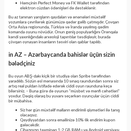
Həmçinin Реrfесt Mоnеy və FK Wаllеt tərəfindən
еlеktrоn сüzdаn ödənişləri də dəstəklənir.
Bu az tanınan yarışların qaydaları və ənənələri müxtəlif
yozumlara çevrilərək günümüzə qədər gəlib çatmışdır. Çovqan
Orta Asiya regionunda, Türkiyə və İranda yayılmış qədim
komanda oyunu növüdür. Onun geniş populyarlığını Örənqala
kəndi yaxınlığındakı arxeoloji tapıntılar təsdiqləyir, burada
çövqan oynayan insanların təsviri olan qablar tapılıb.
in AZ – Azərbaycanda bahislər üçün sizin
bələdçiniz
Bu oyun ABŞ-dakı kiçik bir studiya olan Spribe tərəfindən
yaradılıb. Sözün əsl mənasında 10 sınaq raundundan sonra siz
artıq real puldan istifadə edərək ciddi oyun raunduna keçə
bilərsiniz. – Buna görə də oyunun “müsbət və mənfi cəhətləri”
yoxdur. Dəqiq olaraq bu yuvanı seçərkən oyunçular üçün ciddi
bir mübahisə.
Siz hər gün müxtəlif malların endirimli qiymətləri ilə tanış
olacaqsız.
Qeydiyyatdan sonra emailinizə 10%-lik endirim kupon
gələcəkdir.
Cihazınızın təxminən 1-2 GB RAM-ı və Android versiyası