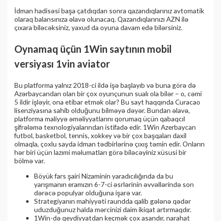
İdman hadisəsi başa çatdıqdan sonra qazandıqlarınız avtomatik
olaraq balansınıza əlavə olunacaq. Qazandıqlarınızı AZN ilə
çıxara biləcəksiniz, yaxud da oyuna davam edə bilərsiniz.
Oynamaq üçün 1Win saytının mobil
versiyası 1vin aviator
Bu platforma yalnız 2018-ci ildə işə başlayıb və buna görə də
Azərbaycandan olan bir çox oyunçunun sualı ola bilər – o, cəmi
5 ildir işləyir, ona etibar etmək olar? Bu sayt haqqında Curacao
lisenziyasına sahib olduğunu bilməyə dəyər. Bundan əlavə,
platforma maliyyə əməliyyatlarını qorumaq üçün qabaqcıl
şifrələmə texnologiyalarından istifadə edir. 1Win Azerbaycan
futbol, basketbol, tennis, xokkey və bir çox başqaları daxil
olmaqla, çoxlu sayda idman tədbirlərinə çıxış təmin edir. Onların
hər biri üçün lazımi məlumatları görə biləcəyiniz xüsusi bir
bölmə var.
Böyük fars şairi Nizaminin yaradıcılığında da bu
yarışmanın eramızın 6-7-ci əsrlərinin əvvəllərində son
dərəcə populyar olduğuna işarə var.
Strategiyanın mahiyyəti raundda qalib gələnə qədər
uduzduğunuz halda mərcinizi daim ikiqat artırmaqdır.
1Win-də qeydiyyatdan keçmək çox asandır, narahat