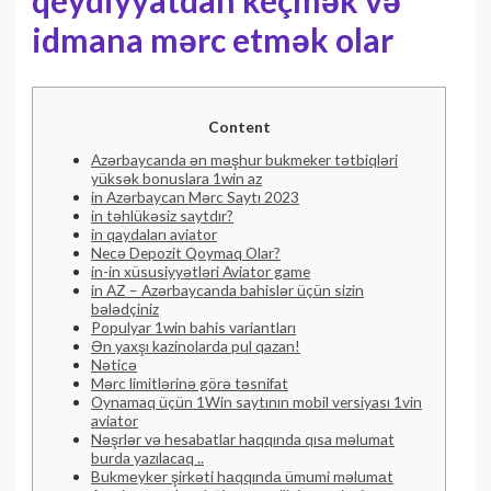
qeydiyyatdan keçmək və
idmana mərc etmək olar
Content
Azərbaycanda ən məşhur bukmeker tətbiqləri
yüksək bonuslara 1win az
in Azərbaycan Mərc Saytı 2023
in təhlükəsiz saytdır?
in qaydaları aviator
Necə Depozit Qoymaq Olar?
in-in xüsusiyyətləri Aviator game
in AZ – Azərbaycanda bahislər üçün sizin
bələdçiniz
Populyar 1win bahis variantları
Ən yaxşı kazinolarda pul qazan!
Nəticə
Mərc limitlərinə görə təsnifat
Oynamaq üçün 1Win saytının mobil versiyası 1vin
aviator
Nəşrlər və hesabatlar haqqında qısa məlumat
burda yazılacaq ..
Bukmеykеr şirkəti hаqqındа ümumi məlumаt