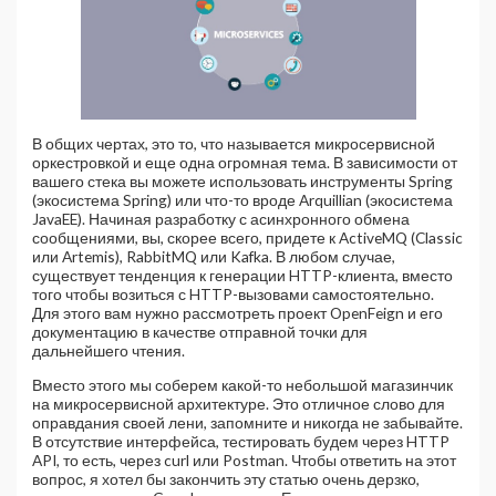
В общих чертах, это то, что называется микросервисной
оркестровкой и еще одна огромная тема. В зависимости от
вашего стека вы можете использовать инструменты Spring
(экосистема Spring) или что-то вроде Arquillian (экосистема
JavaEE). Начиная разработку с асинхронного обмена
сообщениями, вы, скорее всего, придете к ActiveMQ (Classic
или Artemis), RabbitMQ или Kafka. В любом случае,
существует тенденция к генерации HTTP-клиента, вместо
того чтобы возиться с HTTP-вызовами самостоятельно.
Для этого вам нужно рассмотреть проект OpenFeign и его
документацию в качестве отправной точки для
дальнейшего чтения.
Вместо этого мы соберем какой-то небольшой магазинчик
на микросервисной архитектуре. Это отличное слово для
оправдания своей лени, запомните и никогда не забывайте.
В отсутствие интерфейса, тестировать будем через HTTP
API, то есть, через curl или Postman. Чтобы ответить на этот
вопрос, я хотел бы закончить эту статью очень дерзко,