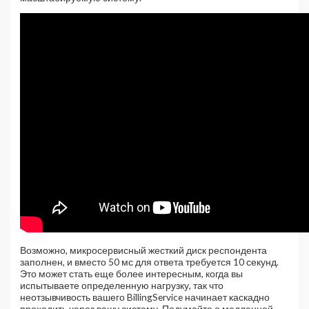
Возможно, микросервисный жесткий диск респондента
заполнен, и вместо 50 мс для ответа требуется 10 секунд.
Это может стать еще более интересным, когда вы
испытываете определенную нагрузку, так что
неотзывчивость вашего BillingService начинает каскадно
проходить через вашу систему. Подумайте о медленной