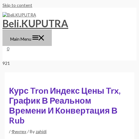
Skip to content
Beli.KUPUTRA
Main Menu
0
Курс Tron Индекс Цены Trx,
График В Реальном
Времени И Конвертация В
Rub
/
Финтех
/ By
zahidi