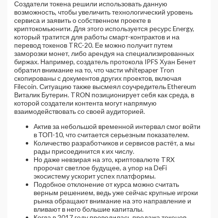
Создатели токена решили использовать данную
возможность, чтобы увеличить технологический уровень
сервиса и заявить о собственном проекте в
криптокомьюнити. Для этого используется ресурс Energy,
который тратится для работы смарт-контрактов и на
перевод токенов TRC-20. Ее можно получит путем
заморозки монет, либо арендуя на специализированных
биржах. Например, создатель протокола IPFS Хуан Бенет
обратил внимание на то, что части whitepaper Tron
скопированы с документов других проектов, включая
Filecoin. Ситуацию также высмеял соучредитель Ethereum
Виталик Бутерин. TRON позиционирует себя как среда, в
которой создатели контента могут напрямую
взаимодействовать со своей аудиторией.
Актив за небольшой временной интервал смог войти
в ТОП-10, что считается серьезным показателем.
Количество разработчиков и сервисов растёт, а мы
рады присоединится к их числу.
Но даже невзирая на это, криптовалюте TRX
пророчат светлое будущее, а упор на DeFi
экосистему ускорит успех платформы.
Подобное отклонение от курса можно считать
верным решением, ведь уже сейчас крупные игроки
рынка обращают внимание на это направление и
вливают в него большие капиталы.
Когда в 2017 году проводилась продажа токенов,