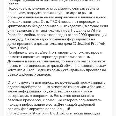
Planet.
Подобное отклонение от курса можно считать верным
решением, ведь уже сейчас крупные игроки рынка
обращают внимание на это направление и вливают в него
большие капиталы. Сеть TRON позволяет переводить
криптовалюту без дополнительных издержек, в случае если
они независимы от smart-контрактов. По данным White
Paper блокчейна, сервис переводит около 2000 транзакций
в секунду. Базовое ядро блокчейна формируется на
делегированном доказательстве доли (Delegated Proof-of-
Stake, DPoS).
На официальном сайте Tron говорится о том, что проект
поможет сделать интернет децентрализованным.
Движение в этом направлении, по замыслу разработчиков,
позволит организовать открытый обмен пользовательским
контентом. Tron – один из самых скандальных проектов на
рынке цифровых активов.
Это инструмент для поиска, позволяющий просматривать
адреса задействованных в системе кошельков и блоков, а
также информацию по уже совершенными или же
совершаемым операциям. Его можно сравнивать с
базовым браузером, с помощью которого пользователь
находит информацию в сети. Для каждой цифровой
валюты формируется персональный
https://www.xcritical.com/
Block Explorer, показывающий