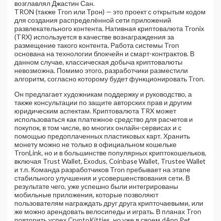
возглавлял Джастин Сан.
TRON (также Tron или Трон) — это проект с открытым кодом
для создания распределённой сети приложений
развлекательного контента. Нативная криптовалюта Tronix
(TRX) используется в качестве вознаграждения за
размещение такого контента. Работа системы Tron
основана на технологии блокчейн и смарт-контрактов. В
данном случае, классическая добыча криптовалюты
невозможна. Помимо этого, разработчики разместили
алгоритм, согласно которому будет функционировать Tron.
Он предлагает художникам поддержку и руководство, а
также консультации по защите авторских прав и другим
юридическим аспектам. Криптовалюта TRX может
использоваться как платежное средство для расчетов и
покупок, в том числе, во многих онлайн-сервисах и с
помощью предоплаченных пластиковых карт. Хранить
монету можно не только в официальном кошельке
TronLink, но и в большинстве популярных криптокошельков,
включая Trust Wallet, Exodus, Coinbase Wallet, Trustee Wallet
и т.п. Команда разработчиков Tron пребывает на этапе
стабильного улучшения и усовершенствования сети. В
результате чего, уже успешно были интегрированы
мобильные приложения, которые позволяют
пользователям награждать друг друга крипточаевыми, или
же можно арендовать велосипеды и играть. В планах Tron
повторить успех CryptoKitties, но уже в своем dApp Pet