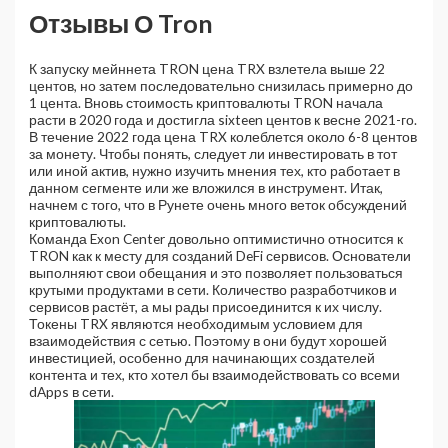
Отзывы О Tron
К запуску мейннета TRON цена TRX взлетела выше 22
центов, но затем последовательно снизилась примерно до
1 цента. Вновь стоимость криптовалюты TRON начала
расти в 2020 года и достигла sixteen центов к весне 2021-го.
В течение 2022 года цена TRX колеблется около 6-8 центов
за монету. Чтобы понять, следует ли инвестировать в тот
или иной актив, нужно изучить мнения тех, кто работает в
данном сегменте или же вложился в инструмент. Итак,
начнем с того, что в Рунете очень много веток обсуждений
криптовалюты.
Команда Exon Center довольно оптимистично относится к
TRON как к месту для созданий DeFi сервисов. Основатели
выполняют свои обещания и это позволяет пользоваться
крутыми продуктами в сети. Количество разработчиков и
сервисов растёт, а мы рады присоединится к их числу.
Токены TRX являются необходимым условием для
взаимодействия с сетью. Поэтому в они будут хорошей
инвестицией, особенно для начинающих создателей
контента и тех, кто хотел бы взаимодействовать со всеми
dApps в сети.