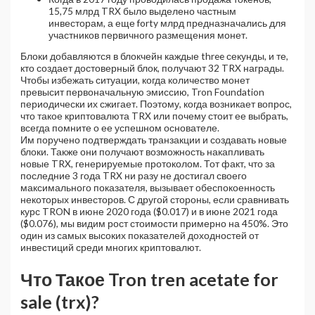
15,75 млрд TRX было выделено частным
инвесторам, а еще forty млрд предназначались для
участников первичного размещения монет.
Блоки добавляются в блокчейн каждые three секунды, и те,
кто создает достоверный блок, получают 32 TRX награды.
Чтобы избежать ситуации, когда количество монет
превысит первоначальную эмиссию, Tron Foundation
периодически их сжигает. Поэтому, когда возникает вопрос,
что такое криптовалюта TRX или почему стоит ее выбрать,
всегда помните о ее успешном основателе.
Им поручено подтверждать транзакции и создавать новые
блоки. Также они получают возможность накапливать
новые TRX, генерируемые протоколом. Тот факт, что за
последние 3 года TRX ни разу не достигал своего
максимального показателя, вызывает обеспокоенность
некоторых инвесторов. С другой стороны, если сравнивать
курс TRON в июне 2020 года ($0.017) и в июне 2021 года
($0.076), мы видим рост стоимости примерно на 450%. Это
один из самых высоких показателей доходностей от
инвестиций среди многих криптовалют.
Что Такое Tron
tren acetate for
sale
(trx)?