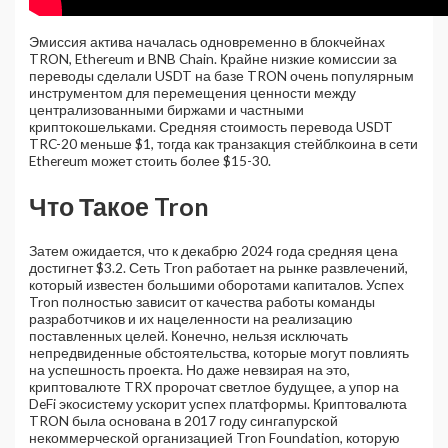
Эмиссия актива началась одновременно в блокчейнах
TRON, Ethereum и BNB Chain. Крайне низкие комиссии за
переводы сделали USDT на базе TRON очень популярным
инструментом для перемещения ценности между
централизованными биржами и частными
криптокошельками. Средняя стоимость перевода USDT
TRC-20 меньше $1, тогда как транзакция стейблкоина в сети
Ethereum может стоить более $15-30.
Что Такое Tron
Затем ожидается, что к декабрю 2024 года средняя цена
достигнет $3.2. Сеть Tron работает на рынке развлечений,
который известен большими оборотами капиталов. Успех
Tron полностью зависит от качества работы команды
разработчиков и их нацеленности на реализацию
поставленных целей. Конечно, нельзя исключать
непредвиденные обстоятельства, которые могут повлиять
на успешность проекта. Но даже невзирая на это,
криптовалюте TRX пророчат светлое будущее, а упор на
DeFi экосистему ускорит успех платформы. Криптовалюта
TRON была основана в 2017 году сингапурской
некоммерческой организацией Tron Foundation, которую