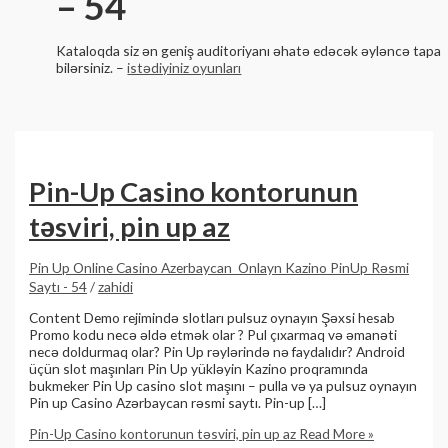
– 54
Kataloqda siz ən geniş auditoriyanı əhatə edəcək əyləncə tapa
bilərsiniz. –
istədiyiniz oyunları
Pin-Up Casino kontorunun
təsviri, pin up az
Pin Up Online Casino Azerbaycan ️ Onlayn Kazino PinUp Rəsmi
Saytı - 54
/
zahidi
Content Demo rejimində slotları pulsuz oynayın Şəxsi hesab
Promo kodu necə əldə etmək olar ? Pul çıxarmaq və əmanəti
necə doldurmaq olar? Pin Up rəylərində nə faydalıdır? Android
üçün slot maşınları Pin Up yükləyin Kazino proqramında
bukmeker Pin Up casino slot maşını – pulla və ya pulsuz oynayın
Pin up Casino Azərbaycan rəsmi saytı. Pin-up […]
Pin-Up Casino kontorunun təsviri, pin up az
Read More »