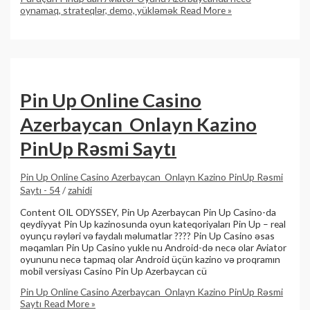
oynamaq, strateqlər, demo, yükləmək
Read More »
Pin Up Online Casino
Azerbaycan ️ Onlayn Kazino
PinUp Rəsmi Saytı
Pin Up Online Casino Azerbaycan ️ Onlayn Kazino PinUp Rəsmi
Saytı - 54
/
zahidi
Content OIL ODYSSEY, Pin Up Azerbaycan Pin Up Casino-da
qeydiyyat Pin Up kazinosunda oyun kateqoriyaları Pin Up – real
oyunçu rəyləri və faydalı məlumatlar ???? Pin Up Casino əsas
məqamları Pin Up Casino yukle nu Android-də necə olar Aviator
oyununu necə tapmaq olar Android üçün kazino və proqramın
mobil versiyası Casino Pin Up Azerbaycan cü
Pin Up Online Casino Azerbaycan ️ Onlayn Kazino PinUp Rəsmi
Saytı
Read More »