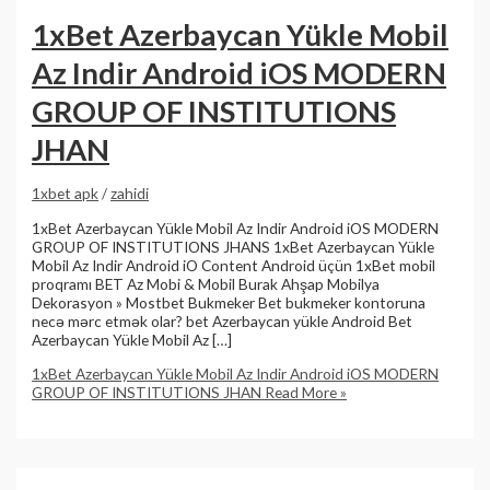
1xBet Azerbaycan Yükle Mobil
Az Indir Android iOS MODERN
GROUP OF INSTITUTIONS
JHAN
1xbet apk
/
zahidi
1xBet Azerbaycan Yükle Mobil Az Indir Android iOS MODERN
GROUP OF INSTITUTIONS JHANS 1xBet Azerbaycan Yükle
Mobil Az Indir Android iO Content Android üçün 1xBet mobil
proqramı BET Az Mobi & Mobil Burak Ahşap Mobilya
Dekorasyon » Mostbet Bukmeker Bet bukmeker kontoruna
necə mərc etmək olar? bet Azerbaycan yükle Android Bet
Azerbaycan Yükle Mobil Az […]
1xBet Azerbaycan Yükle Mobil Az Indir Android iOS MODERN
GROUP OF INSTITUTIONS JHAN
Read More »