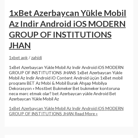
1xBet Azerbaycan Yükle Mobil
Az Indir Android iOS MODERN
GROUP OF INSTITUTIONS
JHAN
1xbet apk
/
zahidi
1xBet Azerbaycan Yükle Mobil Az Indir Android iOS MODERN
GROUP OF INSTITUTIONS JHANS 1xBet Azerbaycan Yükle
Mobil Az Indir Android iO Content Android üçün 1xBet mobil
proqramı BET Az Mobi & Mobil Burak Ahşap Mobilya
Dekorasyon » Mostbet Bukmeker Bet bukmeker kontoruna
necə mərc etmək olar? bet Azerbaycan yükle Android Bet
Azerbaycan Yükle Mobil Az
1xBet Azerbaycan Yükle Mobil Az Indir Android iOS MODERN
GROUP OF INSTITUTIONS JHAN
Read More »