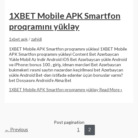
1XBET Mobile APK Smartfon
proqramını yükləy
1xbet apk
/
zahidi
1XBET Mobile APK Smartfon proqramını yükləyi 1XBET Mobile
APK Smartfon proqramını yükləyi Content Bet Azerbaycan
Yükle Mobil Az Indir Android iOS Bet Azərbaycan yükle Android
və iPhone: bonus 100 , giriş, idman mərcləri Bet Azərbaycan
bukmekeri: rəsmi saytın nəzərdən keçirilməsi bet Azerbaycan
yükle Android Bet-dən istifadə edənlər üçün bonuslar varmı?
bet Dosyasını Android’e Alma Bet
1XBET Mobile APK Smartfon proqramını yükləy
Read More »
Post pagination
←
Previous
1
2