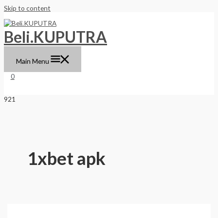
Skip to content
Beli.KUPUTRA
Main Menu
0
1xbet apk